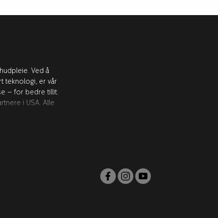
 hudpleie. Ved å
teknologi, er vår
– for bedre tillit.
tnere i USA. Alle