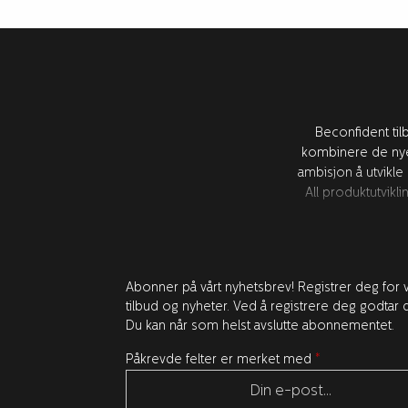
Beconfident til
kombinere de nye
ambisjon å utvikle
All produktutvik
Abonner på vårt nyhetsbrev! Registrer deg for v
tilbud og nyheter. Ved å registrere deg godtar d
Du kan når som helst avslutte abonnementet.
Påkrevde felter er merket med
*