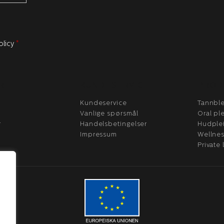
olicy
*
RE
KUNDESERVICE
PROD
Kundeservice
Tannble
Vanlige spørsmål
Oral pl
r
Handelsbetingelser
Hudple
Impressum
Wellne
Private 
.