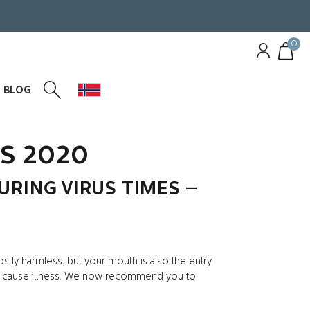
0
BLOG
S 2020
URING VIRUS TIMES –
stly harmless, but your mouth is also the entry
can cause illness. We now recommend you to