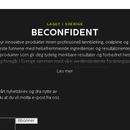
LAGET I SVERIGE
BECONFIDENT
byr innovative produkter innen profesjonell tannbleking, oralpleie og
ste funnene med helsefremmende ingredienser og resultatorientert 
 produkter som gir deg tydelig merkbare resultater og forbedret helse 
ling foregår i Sverige sammen med våre verdensledende forskningspar
produktene er testet og godkjent av tannleger.
Les mer
årt nyhetsbrev og dra nytte av
u at du vil motta e-post fra oss.