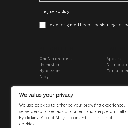
Integritetspolicy
Jeg er enig med Beconfidents integritetsp
BECONFIDENT
PARTNE
Om Beconfident
Apotek
Hvem vi er
Distributør
Nyhetsrom
Forhandle
Blog
We value your privacy
We use cookies to enhance your browsing experience,
serve personalized ads or content, and analyze our traffic
By clicking "Accept All", you consent to our use of
cookies.