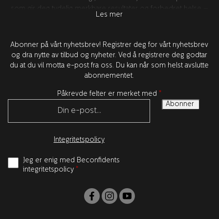
som gir deg tydelig merkbare resultater og forbedret helse –
Les mer
for bedre tillit. All produktutvikling foregår i Sverige sammen
med våre verdensledende forskningspartnere i USA. Alle
produktene er testet og godkjent av tannleger.
Abonner på vårt nyhetsbrev! Registrer deg for vårt nyhetsbrev
og dra nytte av tilbud og nyheter. Ved å registrere deg godtar
du at du vil motta e-post fra oss. Du kan når som helst avslutte
abonnementet.
Påkrevde felter er merket med
*
Integritetspolicy
Jeg er enig med Beconfidents
integritetspolicy
*