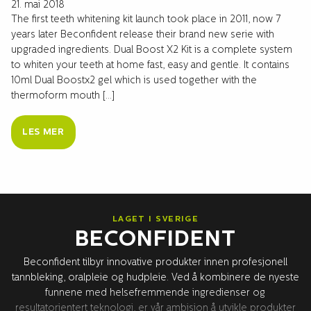
21. mai 2018
The first teeth whitening kit launch took place in 2011, now 7
years later Beconfident release their brand new serie with
upgraded ingredients. Dual Boost X2 Kit is a complete system
to whiten your teeth at home fast, easy and gentle. It contains
10ml Dual Boostx2 gel which is used together with the
thermoform mouth […]
LES MER
LAGET I SVERIGE
BECONFIDENT
Beconfident tilbyr innovative produkter innen profesjonell
tannbleking, oralpleie og hudpleie. Ved å kombinere de nyeste
funnene med helsefremmende ingredienser og
resultatorientert teknologi, er vår ambisjon å utvikle produkter