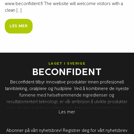
www.beconfident.fi The website will welcome visitors with a
clean […]
LES MER
LAGET I SVERIGE
BECONFIDENT
Beconfident tilbyr innovative produkter innen profesjonell
tannbleking, oralpleie og hudpleie. Ved å kombinere de nyeste
funnene med helsefremmende ingredienser og
resultatorientert teknologi, er vår ambisjon å utvikle produkter
som gir deg tydelig merkbare resultater og forbedret helse –
Les mer
for bedre tillit. All produktutvikling foregår i Sverige sammen
med våre verdensledende forskningspartnere i USA. Alle
produktene er testet og godkjent av tannleger.
Abonner på vårt nyhetsbrev! Registrer deg for vårt nyhetsbrev