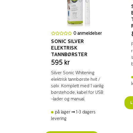
0 anmeldelser
SONIC SILVER
ELEKTRISK
TANNBØRSTER
595
kr
Silver Sonic Whitening
elektrisk tannbørste hvit /
sølv. Komplett med 1 vanlig
børstehode, kabel for USB
-lader og manual.
L
på lager
1-3 dagers
levering