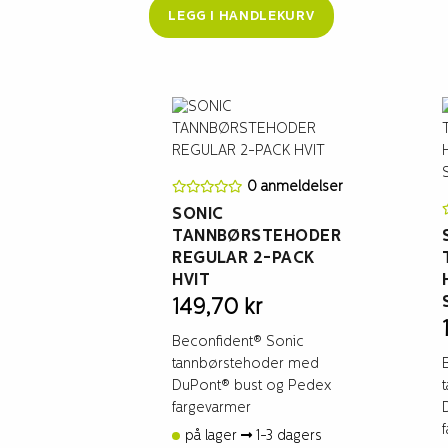
LEGG I HANDLEKURV
0 anmeldelser
SONIC
TANNBØRSTEHODER
REGULAR 2-PACK
HVIT
149,70
kr
Beconfident® Sonic
tannbørstehoder med
DuPont® bust og Pedex
fargevarmer
på lager
1-3 dagers