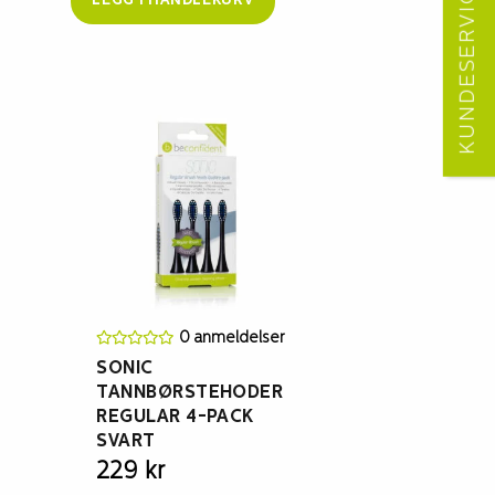
KUNDESERVICE
LEGG I HANDLEKURV
0 anmeldelser
SONIC
TANNBØRSTEHODER
REGULAR 4-PACK
SVART
229
kr