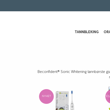
TANNBLEKING
ORA
Beconfident® Sonic Whitening tannbørste gj
NYHET
TES