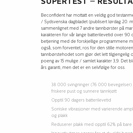
SUPERTEST – RESULT
Beconfident har mottatt en veldig god testanm
/ Sydsvenska dagbladet (publisert lørdag 20. m
sammenlignet med 7 andre tannbørster på mar
karakteren for vår lange batterilevetid over 90 
betjening med de forskjellige programmene med
også, som forventet, ros for den stille motore
tannbørstehodet som gjør det lett tilgjengelig ov
poeng av 15 mulige / samlet karakter 3,9. Det ble 
års garanti, men det er en selvfølge for oss.
38 000 svingninger (76 000 bevegelser) pe
friskere pust og sunnere tannkjøtt
Opptil 90 dagers batterilevetid
Soniske vibrasjoner med varierende amplitu
og plakk
Reduserer plakk med opptil 62% på bare 