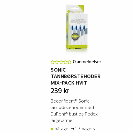
0 anmeldelser
SONIC
TANNBØRSTEHODER
MIX-PACK HVIT
239
kr
Beconfident® Sonic
tannbørstehoder med
DuPont® bust og Pedex
fargevarmer
på lager
1-3 dagers