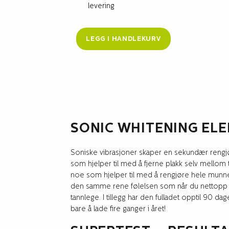
levering
LEGG I HANDLEKURV
SONIC WHITENING ELE
Soniske vibrasjoner skaper en sekundær rengj
som hjelper til med å fjerne plakk selv mellom
noe som hjelper til med å rengjøre hele munnen
den samme rene følelsen som når du nettopp h
tannlege. I tillegg har den fulladet opptil 90 dag
bare å lade fire ganger i året!