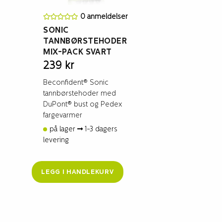
0 anmeldelser
SONIC
TANNBØRSTEHODER
MIX-PACK SVART
239
kr
Beconfident® Sonic
tannbørstehoder med
DuPont® bust og Pedex
fargevarmer
på lager
1-3 dagers
levering
LEGG I HANDLEKURV