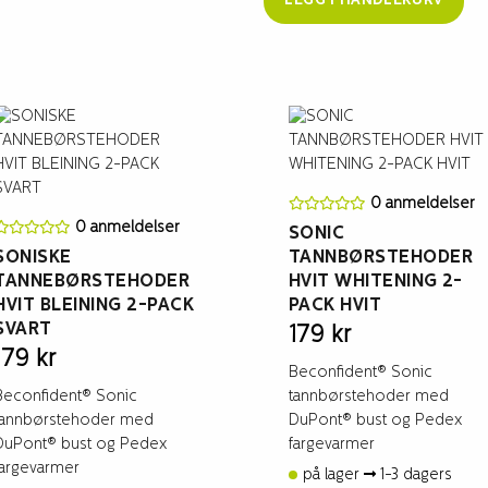
LEGG I HANDLEKURV
0 anmeldelser
0 anmeldelser
SONIC
SONISKE
TANNBØRSTEHODER
TANNEBØRSTEHODER
HVIT WHITENING 2-
HVIT BLEINING 2-PACK
PACK HVIT
SVART
179
kr
179
kr
Beconfident® Sonic
Beconfident® Sonic
tannbørstehoder med
tannbørstehoder med
DuPont® bust og Pedex
DuPont® bust og Pedex
fargevarmer
fargevarmer
på lager
1-3 dagers