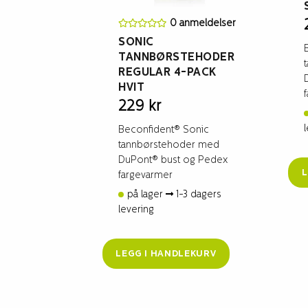
0 anmeldelser
SONIC
TANNBØRSTEHODER
REGULAR 4-PACK
HVIT
229
kr
Beconfident® Sonic
tannbørstehoder med
DuPont® bust og Pedex
L
fargevarmer
på lager
1-3 dagers
levering
LEGG I HANDLEKURV