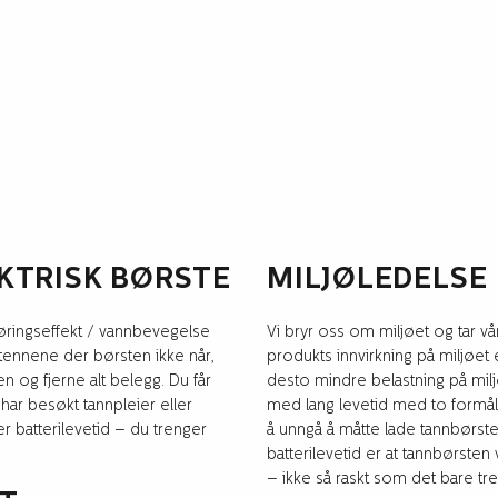
KTRISK BØRSTE
MILJØLEDELSE
øringseffekt / vannbevegelse
Vi bryr oss om miljøet og tar vå
 tennene der børsten ikke når,
produkts innvirkning på miljøet e
 og fjerne alt belegg. Du får
desto mindre belastning på milj
ar besøkt tannpleier eller
med lang levetid med to formål,
er batterilevetid – du trenger
å unngå å måtte lade tannbørst
batterilevetid er at tannbørsten 
– ikke så raskt som det bare tr