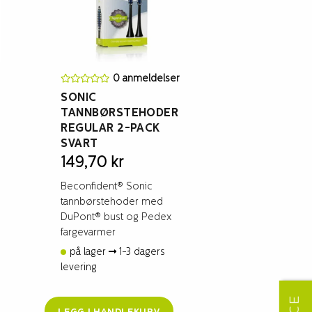
0 anmeldelser
SONIC
TANNBØRSTEHODER
REGULAR 2-PACK
SVART
149,70
kr
Beconfident® Sonic
tannbørstehoder med
DuPont® bust og Pedex
fargevarmer
på lager
1-3 dagers
levering