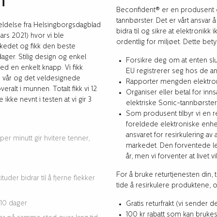
AT
Beconfident® er en produsent og
tannbørster. Det er vårt ansvar 
eldelse fra Helsingborgsdagblad
bidra til og sikre at elektronik
ars 2021) hvor vi ble
ordentlig for miljøet. Dette bety
kedet og fikk den beste
dager. Stilig design og enkel
Forsikre deg om at enten slu
 en enkelt knapp. Vi fikk
EU registrerer seg hos de an
n vår og det veldesignede
Rapporter mengden elektronis
eralt i munnen. Totalt fikk vi 12
Organiser eller betal for inn
ikke nevnt i testen at vi gir 3
elektriske Sonic-tannbørster
Som produsent tilbyr vi en r
foreldede elektroniske enhet
ansvaret for resirkulering av
r minutt gir hvitere tenner,
markedet. Den forventede lev
år, men vi forventer at livet 
For å bruke returtjenesten din, 
der bidrar til å fjerne flekker
tide å resirkulere produktene, og
10 dager
Gratis returfrakt (vi sender de
100 kr rabatt som kan brukes