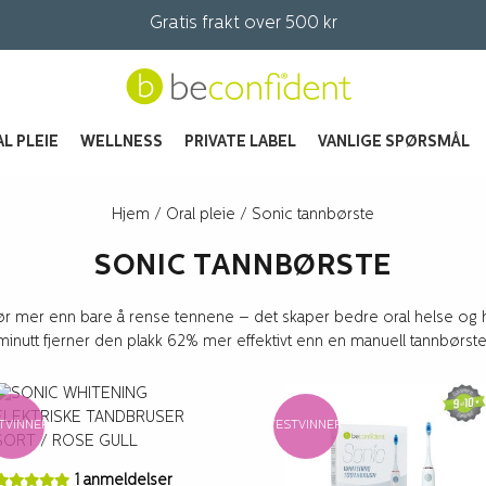
Gratis frakt over 500 kr
L PLEIE
WELLNESS
PRIVATE LABEL
VANLIGE SPØRSMÅL
Hjem
/
Oral pleie
/ Sonic tannbørste
SONIC TANNBØRSTE
ør mer enn bare å rense tennene – det skaper bedre oral helse og 
minutt fjerner den plakk 62% mer effektivt enn en manuell tannbørste
TVINNER
TESTVINNER
1 anmeldelser