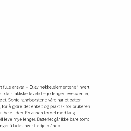
rt fulle ansvar – Et av nøkkelelementene i hvert
r dets faktiske levetid – jo lenger levetiden er,
øet. Sonic-tannbørstene våre har et batteri
 for å gjøre det enkelt og praktisk for brukeren
en hele tiden. En annen fordel med lang
vil leve mye lenger. Batteriet går ikke bare tomt
enger å lades hver tredje måned.