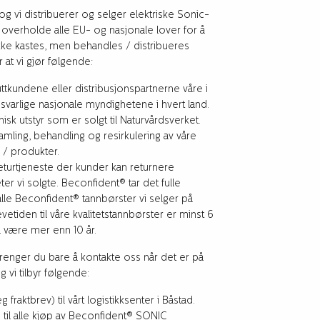
 vi distribuerer og selger elektriske Sonic-
å overholde alle EU- og nasjonale lover for å
k ikke kastes, men behandles / distribueres
r at vi gjør følgende:
ttkundene eller distribusjonspartnerne våre i
svarlige nasjonale myndighetene i hvert land.
k utstyr som er solgt til Naturvårdsverket.
samling, behandling og resirkulering av våre
 / produkter.
eturtjeneste der kunder kan returnere
er vi solgte. Beconfident® tar det fulle
 alle Beconfident® tannbørster vi selger på
etiden til våre kvalitetstannbørster er minst 6
vil være mer enn 10 år.
trenger du bare å kontakte oss når det er på
 vi tilbyr følgende:
g fraktbrev) til vårt logistikksenter i Båstad.
 til alle kjøp av Beconfident® SONIC