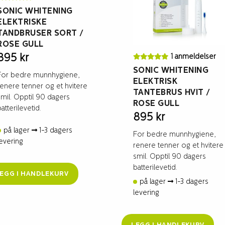
SONIC WHITENING
ELEKTRISKE
TANDBRUSER SORT /
ROSE GULL
895
kr
1 anmeldelser
SONIC WHITENING
For bedre munnhygiene,
ELEKTRISK
renere tenner og et hvitere
TANTEBRUS HVIT /
smil. Opptil 90 dagers
ROSE GULL
batterilevetid.
895
kr
på lager
1-3 dagers
For bedre munnhygiene,
levering
renere tenner og et hvitere
smil. Opptil 90 dagers
batterilevetid.
EGG I HANDLEKURV
på lager
1-3 dagers
levering