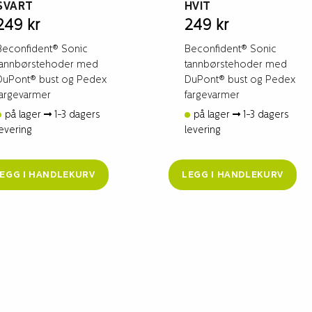
SVART
HVIT
249
kr
249
kr
Beconfident® Sonic
Beconfident® Sonic
tannbørstehoder med
tannbørstehoder med
DuPont® bust og Pedex
DuPont® bust og Pedex
fargevarmer
fargevarmer
på lager
1-3 dagers
på lager
1-3 dagers
levering
levering
EGG I HANDLEKURV
LEGG I HANDLEKURV