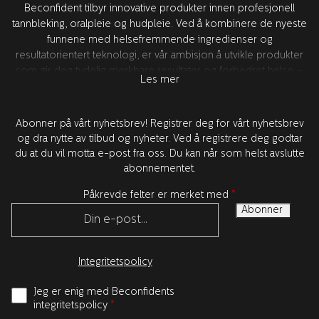
Beconfident tilbyr innovative produkter innen profesjonell
tannbleking, oralpleie og hudpleie. Ved å kombinere de nyeste
funnene med helsefremmende ingredienser og
resultatorientert teknologi, er vår ambisjon å utvikle produkter
som gir deg tydelig merkbare resultater og forbedret helse –
Les mer
for bedre tillit. All produktutvikling foregår i Sverige sammen
med våre verdensledende forskningspartnere i USA. Alle
produktene er testet og godkjent av tannleger.
Abonner på vårt nyhetsbrev! Registrer deg for vårt nyhetsbrev
og dra nytte av tilbud og nyheter. Ved å registrere deg godtar
du at du vil motta e-post fra oss. Du kan når som helst avslutte
abonnementet.
Påkrevde felter er merket med
*
Integritetspolicy
Jeg er enig med Beconfidents
integritetspolicy
*