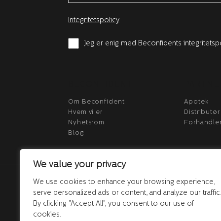
Integritetspolicy
Jeg er enig med Beconfidents integritetsp
BECONFIDENT
PARTNE
Om Beconfident
Apotek
Hvem vi er
Distributør
Nyhetsrom
Forhandle
Blog
We value your privacy
We use cookies to enhance your browsing experience,
serve personalized ads or content, and analyze our traffic
By clicking "Accept All", you consent to our use of
cookies.