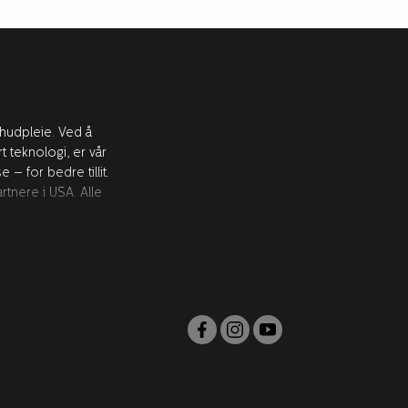
 hudpleie. Ved å
teknologi, er vår
– for bedre tillit.
tnere i USA. Alle