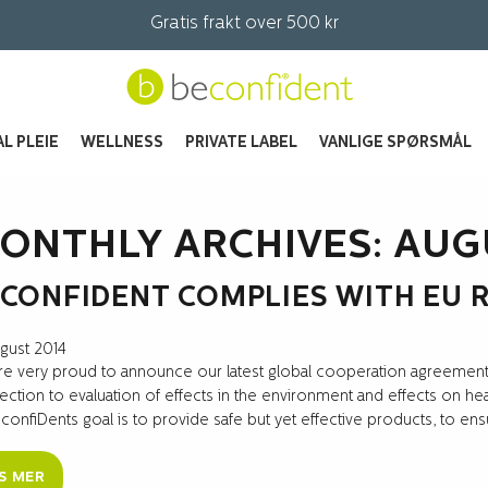
Gratis frakt over 500 kr
L PLEIE
WELLNESS
PRIVATE LABEL
VANLIGE SPØRSMÅL
ONTHLY ARCHIVES: AUG
CONFIDENT COMPLIES WITH EU 
ugust 2014
e very proud to announce our latest global cooperation agreement
ction to evaluation of effects in the environment and effects on h
confiDents goal is to provide safe but yet effective products, to ensu
S MER