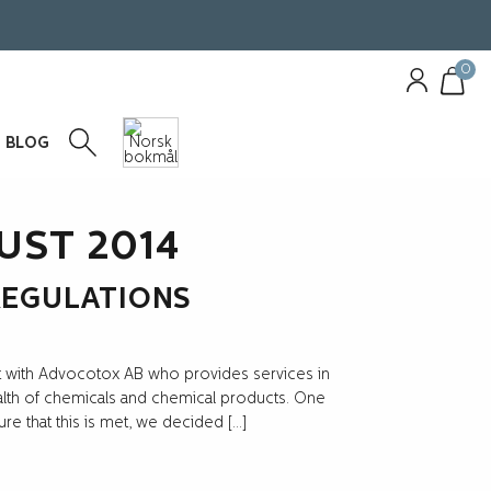
0
BLOG
UST 2014
REGULATIONS
 with Advocotox AB who provides services in
ealth of chemicals and chemical products. One
re that this is met, we decided […]