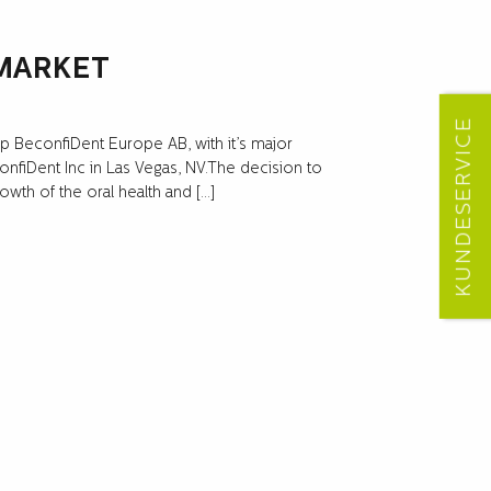
 MARKET
KUNDESERVICE
p BeconfiDent Europe AB, with it’s major
nfiDent Inc in Las Vegas, NV.The decision to
wth of the oral health and […]