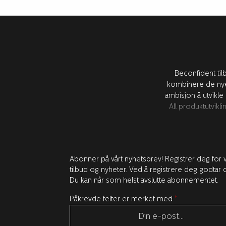
Beconfident til
kombinere de nye
ambisjon å utvikle
All produktutvik
Abonner på vårt nyhetsbrev! Registrer deg for v
tilbud og nyheter. Ved å registrere deg godtar d
Du kan når som helst avslutte abonnementet.
Påkrevde felter er merket med
*