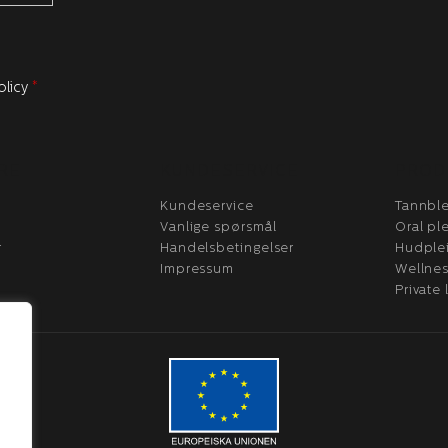
olicy
*
RE
KUNDESERVICE
PROD
Kundeservice
Tannble
Vanlige spørsmål
Oral pl
r
Handelsbetingelser
Hudple
Impressum
Wellne
Private 
.