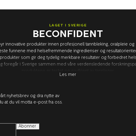
LAGET I SVERIGE
BECONFIDENT
byr innovative produkter innen profesjonell tannbleking, oralpleie og
ste funnene med helsefremmende ingredienser og resultatorientert 
 produkter som gir deg tydelig merkbare resultater og forbedret helse 
ling foregår i Sverige sammen med våre verdensledende forskningspar
produktene er testet og godkjent av tannleger.
Les mer
årt nyhetsbrev og dra nytte av
u at du vil motta e-post fra oss.