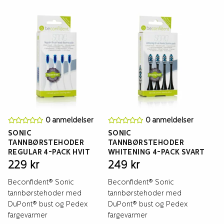
0 anmeldelser
0 anmeldelser
SONIC
SONIC
TANNBØRSTEHODER
TANNBØRSTEHODER
REGULAR 4-PACK HVIT
WHITENING 4-PACK SVART
229
kr
249
kr
Beconfident® Sonic
Beconfident® Sonic
tannbørstehoder med
tannbørstehoder med
DuPont® bust og Pedex
DuPont® bust og Pedex
fargevarmer
fargevarmer