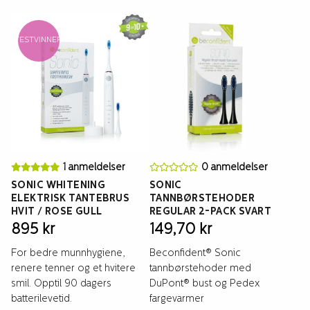
TESTVINNER
1 anmeldelser
0 anmeldelser
SONIC WHITENING
SONIC
ELEKTRISK TANTEBRUS
TANNBØRSTEHODER
HVIT / ROSE GULL
REGULAR 2-PACK SVART
895
kr
149,70
kr
For bedre munnhygiene,
Beconfident® Sonic
renere tenner og et hvitere
tannbørstehoder med
smil. Opptil 90 dagers
DuPont® bust og Pedex
batterilevetid.
fargevarmer