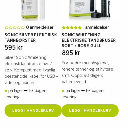
0 anmeldelser
1 anmeldelser
SONIC SILVER ELEKTRISK
SONIC WHITENING
TANNBØRSTER
ELEKTRISKE TANDBRUSER
SORT / ROSE GULL
595
kr
895
kr
Silver Sonic Whitening
For bedre munnhygiene,
elektrisk tannbørste hvit /
renere tenner og et hvitere
sølv. Komplett med 1 vanlig
smil. Opptil 90 dagers
børstehode, kabel for USB -
batterilevetid.
lader og manual.
på lager
1-3 dagers
på lager
1-3 dagers
levering
levering
LEGG I HANDLEKURV
LEGG I HANDLEKURV