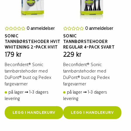
0 anmeldelser
0 anmeldelser
SONIC
SONIC
TANNBØRSTEHODER HVIT
TANNBØRSTEHODER
WHITENING 2-PACK HVIT
REGULAR 4-PACK SVART
179
kr
229
kr
Beconfident® Sonic
Beconfident® Sonic
tannbørstehoder med
tannbørstehoder med
DuPont® bust og Pedex
DuPont® bust og Pedex
fargevarmer
fargevarmer
på lager
1-3 dagers
på lager
1-3 dagers
levering
levering
LEGG I HANDLEKURV
LEGG I HANDLEKURV