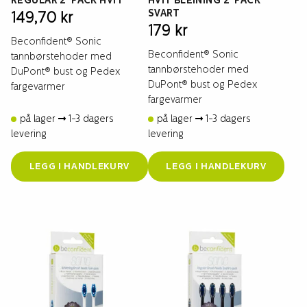
REGULAR 2-PACK HVIT
HVIT BLEINING 2-PACK
SVART
149,70
kr
179
kr
Beconfident® Sonic
Beconfident® Sonic
tannbørstehoder med
tannbørstehoder med
DuPont® bust og Pedex
DuPont® bust og Pedex
fargevarmer
fargevarmer
på lager
1-3 dagers
på lager
1-3 dagers
levering
levering
LEGG I HANDLEKURV
LEGG I HANDLEKURV