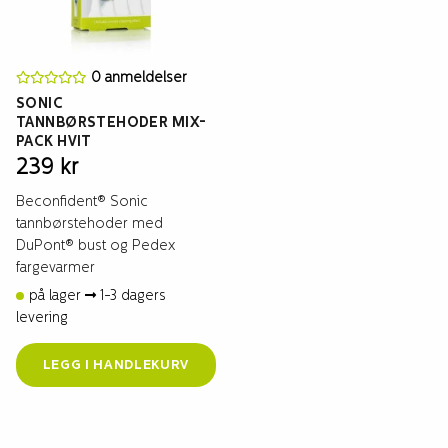
0 anmeldelser
SONIC
TANNBØRSTEHODER MIX-
PACK HVIT
239
kr
Beconfident® Sonic
tannbørstehoder med
DuPont® bust og Pedex
fargevarmer
på lager
1-3 dagers
levering
LEGG I HANDLEKURV