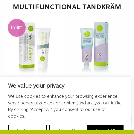
MULTIFUNCTIONAL TANDKRÄM
NYHET
4 anmeldelser
0 anmeldelser
We value your privacy
SUPER WHITE & FRESH
MULTIFUNKSJONELL
TOOTHPASTE
WHITENING TANNPASTA
We use cookies to enhance your browsing experience,
ACAI + MINT
serve personalized ads or content, and analyze our traffic.
89
kr
59
kr
By clicking "Accept All", you consent to our use of
Vår absolutt nyeste og beste
cookies.
Multifunksjonell
whitening-tannkrem som gir
blekingstannkrem for hvitere,
en herlig ren og frisk følelse i
Customize
Reject All
Accept All
renere og sterkere tenner.