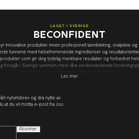
LAGET I SVERIGE
BECONFIDENT
byr innovative produkter innen profesjonell tannbleking, oralpleie og
ste funnene med helsefremmende ingredienser og resultatorientert 
 produkter som gir deg tydelig merkbare resultater og forbedret helse 
ling foregår i Sverige sammen med våre verdensledende forskningspar
produktene er testet og godkjent av tannleger.
Les mer
årt nyhetsbrev og dra nytte av
u at du vil motta e-post fra oss.