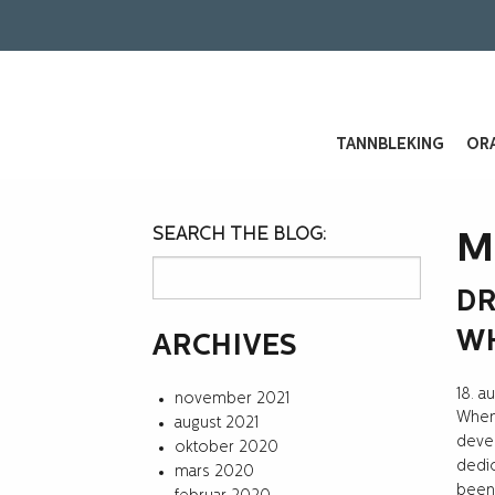
TANNBLEKING
ORA
SEARCH THE BLOG:
M
DR
W
ARCHIVES
18. a
november 2021
When 
august 2021
devel
oktober 2020
dedic
mars 2020
been 