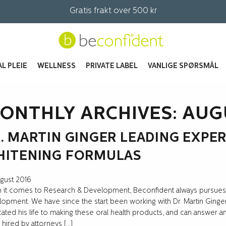
Gratis frakt over 500 kr
L PLEIE
WELLNESS
PRIVATE LABEL
VANLIGE SPØRSMÅL
ONTHLY ARCHIVES: AUG
. MARTIN GINGER LEADING EXPER
HITENING FORMULAS
ugust 2016
it comes to Research & Development, Beconfident always pursues i
opment. We have since the start been working with Dr. Martin Ging
ated his life to making these oral health products, and can answer any
hired by attorneys […]