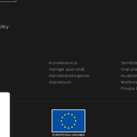
olicy
*
RE
KUNDESERVICE
PROD
Kundeservice
Tannble
Vanlige spørsmål
Oral pl
r
Handelsbetingelser
Hudple
Impressum
Wellne
Private 
.