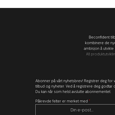
Beconfident til
kombinere de nye
ambisjon å utvikle
All produktutvik
Abonner på vårt nyhetsbrev! Registrer deg for v
tilbud og nyheter. Ved å registrere deg godtar d
Du kan når som helst avslutte abonnementet.
Påkrevde felter er merket med
*