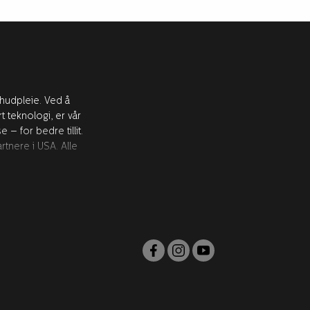
 hudpleie. Ved å
teknologi, er vår
– for bedre tillit.
tnere i USA. Alle