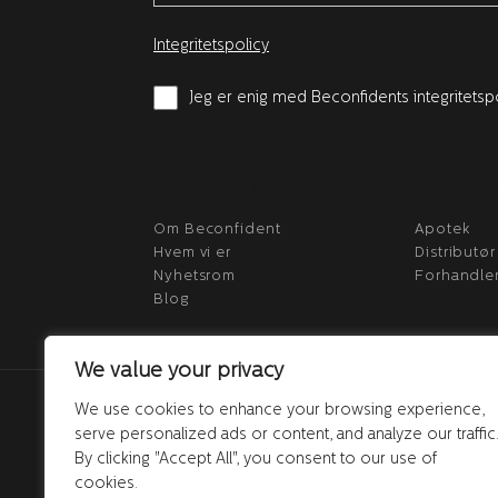
Integritetspolicy
Jeg er enig med Beconfidents integritetsp
BECONFIDENT
PARTNE
Om Beconfident
Apotek
Hvem vi er
Distributør
Nyhetsrom
Forhandle
Blog
We value your privacy
We use cookies to enhance your browsing experience,
serve personalized ads or content, and analyze our traffic
By clicking "Accept All", you consent to our use of
cookies.