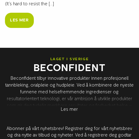
(It’s hard to resist the […]
LES MER
LAGET I SVERIGE
BECONFIDENT
Beconfident tilbyr innovative produkter innen profesjonell
tannbleking, oralpleie og hudpleie. Ved å kombinere de nyeste
funnene med helsefremmende ingredienser og
resultatorientert teknologi, er vår ambisjon å utvikle produkter
som gir deg tydelig merkbare resultater og forbedret helse –
Les mer
for bedre tillit. All produktutvikling foregår i Sverige sammen
med våre verdensledende forskningspartnere i USA. Alle
produktene er testet og godkjent av tannleger.
Abonner på vårt nyhetsbrev! Registrer deg for vårt nyhetsbrev
og dra nytte av tilbud og nyheter. Ved å registrere deg godtar