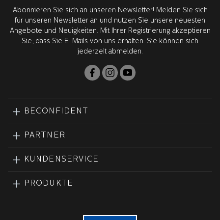
gesamte Produktentwicklung findet in Schweden zusammen
Abonnieren Sie sich an unseren Newsletter! Melden Sie sich
mit unseren weltweit führenden Forschungspartnern in den
für unseren Newsletter an und nutzen Sie unsere neuesten
USA statt. Alle Produkte werden von Zahnärzten geprüft und
Angebote und Neuigkeiten. Mit Ihrer Registrierung akzeptieren
zugelassen.
Sie, dass Sie E-Mails von uns erhalten. Sie können sich
jederzeit abmelden.
BECONFIDENT
PARTNER
KUNDENSERVICE
PRODUKTE