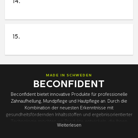
14.
15.
MADE IN SCHWEDEN
BECONFIDENT
Beconfident bietet innovative Produkte für professionelle
Zahnaufhellung, Mundpflege und Hautpflege an. Durch die
Kombination der neuesten Erkenntnisse mit
gesundheitsfördernden Inhaltsstoffen und ergebnisorientierter
Technologie möchten wir Produkte entwickeln, die Ihnen
Weiterlesen
deutlich spürbare Ergebnisse und eine verbesserte
Gesundheit bieten – für ein besseres Selbstvertrauen. Die