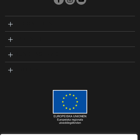
BECONFIDENT
PARTNER
KUNDENSERVICE
PRODUKTE
COPYRIGHT © Beconfident