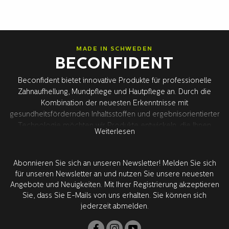
MADE IN SCHWEDEN
BECONFIDENT
Beconfident bietet innovative Produkte für professionelle
Zahnaufhellung, Mundpflege und Hautpflege an. Durch die
Kombination der neuesten Erkenntnisse mit
gesundheitsfördernden Inhaltsstoffen und ergebnisorientierter
Technologie möchten wir Produkte entwickeln, die Ihnen
Weiterlesen
deutlich spürbare Ergebnisse und eine verbesserte
Gesundheit bieten – für ein besseres Selbstvertrauen. Die
gesamte Produktentwicklung findet in Schweden zusammen
Abonnieren Sie sich an unseren Newsletter! Melden Sie sich
mit unseren weltweit führenden Forschungspartnern in den
für unseren Newsletter an und nutzen Sie unsere neuesten
USA statt. Alle Produkte werden von Zahnärzten geprüft und
Angebote und Neuigkeiten. Mit Ihrer Registrierung akzeptieren
zugelassen.
Sie, dass Sie E-Mails von uns erhalten. Sie können sich
jederzeit abmelden.