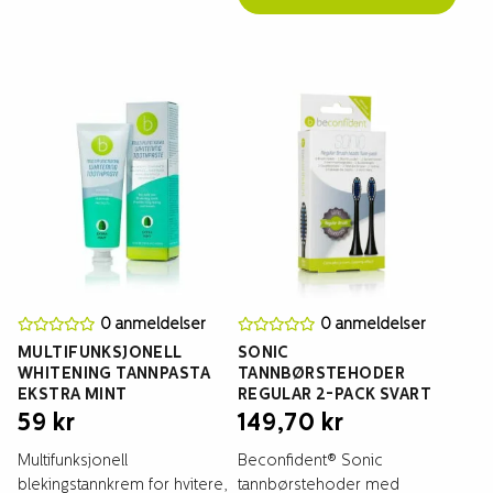
0 anmeldelser
0 anmeldelser
MULTIFUNKSJONELL
SONIC
WHITENING TANNPASTA
TANNBØRSTEHODER
EKSTRA MINT
REGULAR 2-PACK SVART
59
kr
149,70
kr
Multifunksjonell
Beconfident® Sonic
blekingstannkrem for hvitere,
tannbørstehoder med