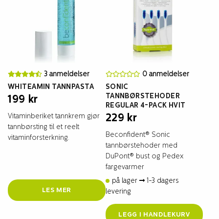
3 anmeldelser
0 anmeldelser
WHITEAMIN TANNPASTA
SONIC
TANNBØRSTEHODER
199
kr
REGULAR 4-PACK HVIT
Vitaminberiket tannkrem gjør
229
kr
tannbørsting til et reelt
Beconfident® Sonic
vitaminforsterkning.
tannbørstehoder med
DuPont® bust og Pedex
fargevarmer
på lager
1-3 dagers
LES MER
levering
LEGG I HANDLEKURV