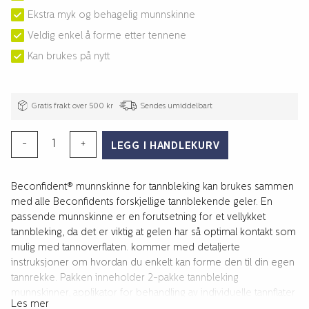
Ekstra myk og behagelig munnskinne
Veldig enkel å forme etter tennene
Kan brukes på nytt
Gratis frakt over 500 kr
Sendes umiddelbart
TANNBLEKING
-
+
LEGG I HANDLEKURV
MUNNSKINNE
2-
Beconfident® munnskinne for tannbleking kan brukes sammen
PAKKE
med alle Beconfidents forskjellige tannblekende geler. En
antall
passende munnskinne er en forutsetning for et vellykket
tannbleking, da det er viktig at gelen har så optimal kontakt som
mulig med tannoverflaten. kommer med detaljerte
instruksjoner om hvordan du enkelt kan forme den til din egen
tannrekke. Pakken inneholder 2-pakke tannbleking
munnskinner, applikator for behandling av individuelle tannflater
Les mer
og bruksanvisning.