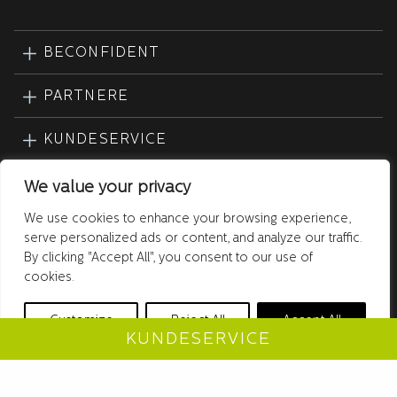
BECONFIDENT
PARTNERE
KUNDESERVICE
PRODUKTER
We value your privacy
We use cookies to enhance your browsing experience,
serve personalized ads or content, and analyze our traffic.
By clicking "Accept All", you consent to our use of
cookies.
Customize
Reject All
Accept All
KUNDESERVICE
COPYRIGHT © Beconfident