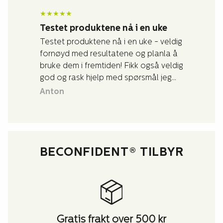
★
★
★
★
★
Testet produktene nå i en uke
Testet produktene nå i en uke - veldig
fornøyd med resultatene og planla å
bruke dem i fremtiden! Fikk også veldig
god og rask hjelp med spørsmål jeg
hadde om produktene.
Anton
BECONFIDENT® TILBYR
Gratis frakt over 500 kr