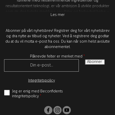
funnene med helsefremmende ingredienser og
resultatorientert teknologi, er vår ambisjon å utvikle produkter
som gir deg tydelig merkbare resultater og forbedret helse –
Les mer
for bedre tillit. All produktutvikling foregår i Sverige sammen
med våre verdensledende forskningspartnere i USA. Alle
produktene er testet og godkjent av tannleger.
Abonner på vårt nyhetsbrev! Registrer deg for vårt nyhetsbrev
og dra nytte av tilbud og nyheter. Ved å registrere deg godtar
du at du vil motta e-post fra oss. Du kan når som helst avslutte
abonnementet.
Påkrevde felter er merket med
*
Integritetspolicy
Jeg er enig med Beconfidents
integritetspolicy
*