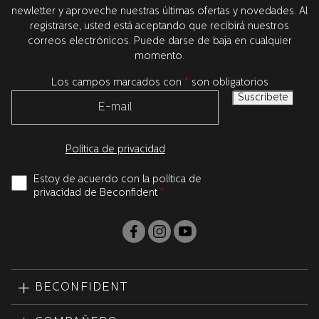
lugar en Suecia, junto con nuestros socios de investigación de
newletter y aproveche nuestras últimas ofertas y novedades. Al
EE.UU, líderes en el mundo. Todos los productos son
registrarse, usted está aceptando que recibirá nuestros
probados y aprobados por dentistas.
correos electrónicos. Puede darse de baja en cualquier
momento.
Los campos marcados con
*
son obligatorios
Política de privacidad
Estoy de acuerdo con la política de
privacidad de Beconfident
*
BECONFIDENT