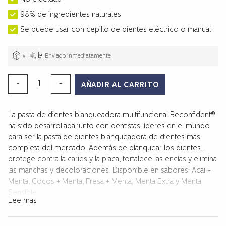
98% de ingredientes naturales
Se puede usar con cepillo de dientes eléctrico o manual
v
Enviado inmediatamente
PASTA
-
+
AÑADIR AL CARRITO
DENTAL
BLANQUEADORA
La pasta de dientes blanqueadora multifuncional Beconfident®
MULTIFUNCIONAL
ha sido desarrollada junto con dentistas líderes en el mundo
MENTA
para ser la pasta de dientes blanqueadora de dientes más
SENSIBLE
completa del mercado. Además de blanquear los dientes,
cantidad
protege contra la caries y la placa, fortalece las encías y elimina
las manchas y decoloraciones. Disponible en sabores: Acai +
Menta, Cocos + Menta, Fresa + Menta, Menta Extra y Menta
Sensible.
Lee mas
Para garantizar que la pasta de dientes multifuncional
Beconfident® sea segura y eficaz, realizamos un estudio