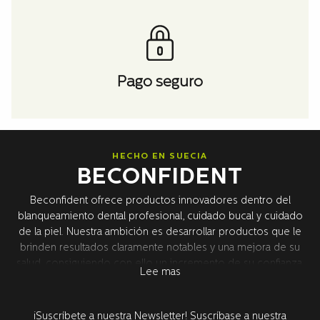
Pago seguro
HECHO EN SUECIA
BECONFIDENT
Beconfident ofrece productos innovadores dentro del
blanqueamiento dental profesional, cuidado bucal y cuidado
de la piel. Nuestra ambición es desarrollar productos que le
brinden resultados claramente notables y una mejora de su
salud, consiguiendo con ello un incremento de su confianza.
Lee mas
Para ello, combinamos los últimos descubrimientos dentro de
los ingredientes que promueven la salud y la tecnología
orientada a resultados. Todo el desarrollo de producto tiene
¡Suscríbete a nuestra Newsletter! Suscríbase a nuestra