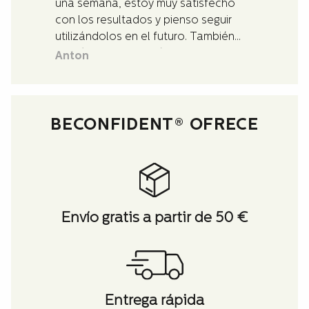
una semana, estoy muy satisfecho
con los resultados y pienso seguir
utilizándolos en el futuro. También
recibí muy buena y rápida asistencia
Anton
con las preguntas que tenía sobre los
productos.
BECONFIDENT® OFRECE
Envío gratis a partir de 50 €
Entrega rápida