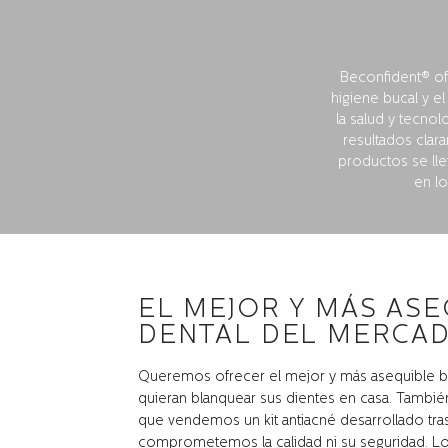
Beconfident® of
higiene bucal y e
la salud y tecnol
resultados clar
productos se lle
en l
EL MEJOR Y MÁS AS
DENTAL DEL MERCAD
Queremos ofrecer el mejor y más asequible b
quieran blanquear sus dientes en casa. Tambié
que vendemos un kit antiacné desarrollado tra
comprometemos la calidad ni su seguridad. L