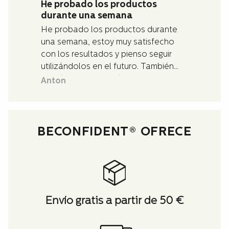
He probado los productos
durante una semana
He probado los productos durante
una semana, estoy muy satisfecho
con los resultados y pienso seguir
utilizándolos en el futuro. También
recibí muy buena y rápida asistencia
Anton
con las preguntas que tenía sobre los
productos.
BECONFIDENT® OFRECE
Envío gratis a partir de 50 €