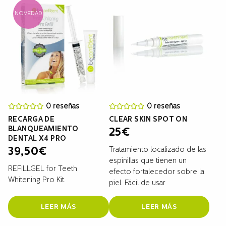
NOVEDAD
0 reseñas
0 reseñas
RECARGA DE
CLEAR SKIN SPOT ON
BLANQUEAMIENTO
25
€
DENTAL X4 PRO
Tratamiento localizado de las
39,50
€
espinillas que tienen un
REFILLGEL for Teeth
efecto fortalecedor sobre la
Whitening Pro Kit.
piel. Fácil de usar
LEER MÁS
LEER MÁS