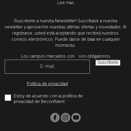
Lee mas
Para ello, combinamos los últimos descubrimientos dentro de
los ingredientes que promueven la salud y la tecnología
orientada a resultados. Todo el desarrollo de producto tiene
¡Suscríbete a nuestra Newsletter! Suscríbase a nuestra
lugar en Suecia, junto con nuestros socios de investigación de
newletter y aproveche nuestras últimas ofertas y novedades. Al
EE.UU, líderes en el mundo. Todos los productos son
registrarse, usted está aceptando que recibirá nuestros
probados y aprobados por dentistas.
correos electrónicos. Puede darse de baja en cualquier
momento.
Los campos marcados con
*
son obligatorios
Política de privacidad
Estoy de acuerdo con la política de
privacidad de Beconfident
*