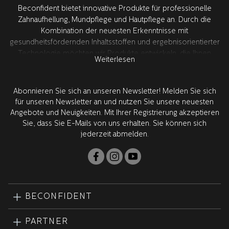
Beconfident bietet innovative Produkte für professionelle
Zahnaufhellung, Mundpflege und Hautpflege an. Durch die
Kombination der neuesten Erkenntnisse mit
gesundheitsfördernden Inhaltsstoffen und ergebnisorientierter
Technologie möchten wir Produkte entwickeln, die Ihnen
Weiterlesen
deutlich spürbare Ergebnisse und eine verbesserte
Gesundheit bieten – für ein besseres Selbstvertrauen. Die
gesamte Produktentwicklung findet in Schweden zusammen
Abonnieren Sie sich an unseren Newsletter! Melden Sie sich
mit unseren weltweit führenden Forschungspartnern in den
für unseren Newsletter an und nutzen Sie unsere neuesten
USA statt. Alle Produkte werden von Zahnärzten geprüft und
Angebote und Neuigkeiten. Mit Ihrer Registrierung akzeptieren
zugelassen.
Sie, dass Sie E-Mails von uns erhalten. Sie können sich
jederzeit abmelden.
BECONFIDENT
PARTNER