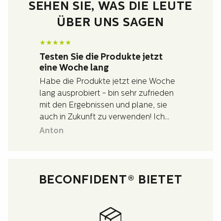
SEHEN SIE, WAS DIE LEUTE
ÜBER UNS SAGEN
★
★
★
★
★
Testen Sie die Produkte jetzt
eine Woche lang
Habe die Produkte jetzt eine Woche
lang ausprobiert - bin sehr zufrieden
mit den Ergebnissen und plane, sie
auch in Zukunft zu verwenden! Ich
habe auch sehr gute und schnelle
Anton
Hilfe bei Fragen zu den Produkten
erhalten.
BECONFIDENT® BIETET