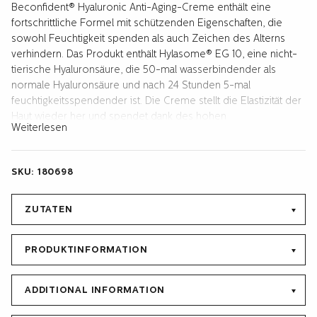
Beconfident® Hyaluronic Anti-Aging-Creme enthält eine
fortschrittliche Formel mit schützenden Eigenschaften, die
sowohl Feuchtigkeit spenden als auch Zeichen des Alterns
verhindern. Das Produkt enthält Hylasome® EG 10, eine nicht-
tierische Hyaluronsäure, die 50-mal wasserbindender als
normale Hyaluronsäure und nach 24 Stunden 5-mal
feuchtigkeitsspendender ist. Die Creme stellt die Elastizität der
Haut wieder her und spendet dank des hohen
Weiterlesen
Hyaluronsäuregehalts 24 Stunden lang Feuchtigkeit. Die
Vitamine E und B5 beschleunigen die Heilung der Haut und der
Grüntee-Extrakt fügt Antioxidantien hinzu, wodurch sich die
SKU:
180698
Haut gesund und frisch anfühlt. Made in Sweden. Apotheke
zugelassen. Eingetragen bei der Medical Products Agency. Die
Packung enthält 1 x Hyaluronic Anti-Aging-Creme (50 ml) und
ZUTATEN
eine Gebrauchsanweisung.
PRODUKTINFORMATION
ADDITIONAL INFORMATION