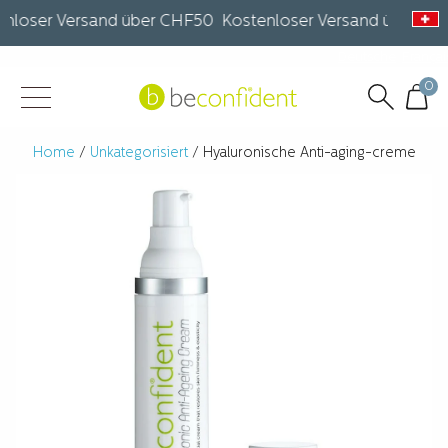
oser Versand über CHF50 Kostenloser Versand über CHF5
Deutsche
Françai
0
Home
/
Unkategorisiert
/ Hyaluronische Anti-aging-creme