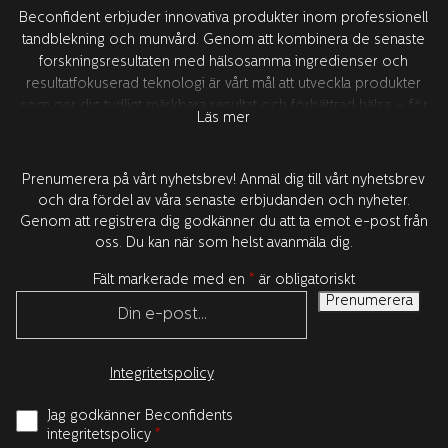
Beconfident erbjuder innovativa produkter inom professionell
tandblekning och munvård. Genom att kombinera de senaste
forskningsresultaten med hälsosamma ingredienser och
resultatfokuserad teknologi är vårt mål att utveckla produkter
som ger dig tydligt märkbara resultat och förbättrad hälsa – för
Läs mer
ökad självförtroende. All produktutveckling sker i Sverige i
samarbete med våra världsledande forskningspartners runt om
i världen. Alla produkter är testade och godkända av tandläkare.
Prenumerera på vårt nyhetsbrev! Anmäl dig till vårt nyhetsbrev
och dra fördel av våra senaste erbjudanden och nyheter.
Genom att registrera dig godkänner du att ta emot e-post från
oss. Du kan när som helst avanmäla dig.
Fält markerade med en
*
är obligatoriskt
Integritetspolicy
Jag godkänner Beconfidents
integritetspolicy
*