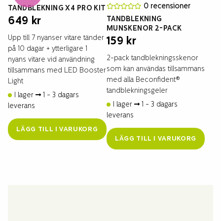
0 recensioner
TANDBLEKNING X4 PRO KIT
TANDBLEKNING
649
kr
MUNSKENOR 2-PACK
Upp till 7 nyanser vitare tänder
159
kr
på 10 dagar + ytterligare 1
2-pack tandblekningsskenor
nyans vitare vid användning
som kan användas tillsammans
tillsammans med LED Booster
med alla Beconfident®
Light
tandblekningsgeler
I lager
1 - 3 dagars
I lager
1 - 3 dagars
leverans
leverans
LÄGG TILL I VARUKORG
LÄGG TILL I VARUKORG