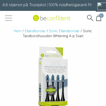
 4,6 stjärnor på Trustpilot | 100% nöjdhetsgaranti Fri frakt på 
0
Hem
/
Eltandborstar
/
Sonic Eltandborstar
/ Sonic
Tandborsthuvuden Whitening 4-p Svart