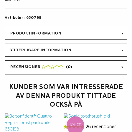
emaljen.
Beconfident© Sonic Toothbrush heads kan ej användas varken
Artikelnr:
650798
till Philips Sonicare eller Oral-B’s eltandborstar. Passningen
mellan tandborste och borsthuvud måste vara exakt för att ge
rätt svängning/vibration, vilket är avgörande för att tänderna ska
PRODUKTINFORMATION
bli rena.
YTTERLIGARE INFORMATION
RECENSIONER
(0)
KUNDER SOM VAR INTRESSERADE
AV DENNA PRODUKT TITTADE
OCKSÅ PÅ
NYHET
26 recensioner