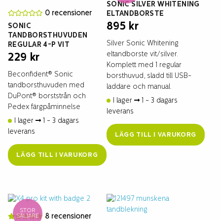
SONIC SILVER WHITENING
0 recensioner
ELTANDBORSTE
895
kr
SONIC
TANDBORSTHUVUDEN
Silver Sonic Whitening
REGULAR 4-P VIT
eltandborste vit/silver.
229
kr
Komplett med 1 regular
Beconfident® Sonic
borsthuvud, sladd till USB-
tandborsthuvuden med
laddare och manual.
DuPont® borststrån och
I lager
1 - 3 dagars
Pedex färgpåminnelse
leverans
I lager
1 - 3 dagars
leverans
LÄGG TILL I VARUKORG
LÄGG TILL I VARUKORG
STOR
8 recensioner
SÄLJARE