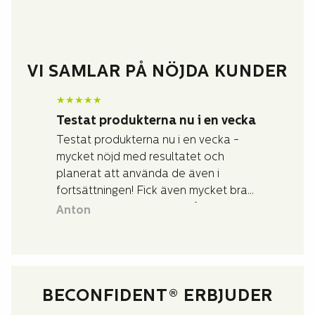
VI SAMLAR PÅ NÖJDA KUNDER
★
★
★
★
★
Testat produkterna nu i en vecka
Testat produkterna nu i en vecka -
mycket nöjd med resultatet och
planerat att använda de även i
fortsättningen! Fick även mycket bra
och snabb assistans vid frågor jag
Anton
hade kring produkterna.
BECONFIDENT® ERBJUDER