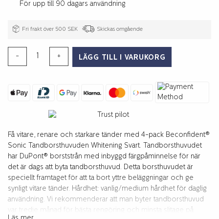
För upp till 90 dagars användning
Fri frakt över 500 SEK
Skickas omgående
Sonic
-
+
LÄGG TILL I VARUKORG
Tandborsthuvuden
Whitening
4-
p
Svart
mängd
Få vitare, renare och starkare tänder med 4-pack Beconfident®
Sonic Tandborsthuvuden Whitening Svart. Tandborsthuvudet
har DuPont® borststrån med inbyggd färgpåminnelse för när
det är dags att byta tandborsthuvud. Detta borsthuvudet är
speciellt framtaget för att ta bort yttre beläggningar och ge
synligt vitare tänder. Hårdhet: vanlig/medium hårdhet för daglig
användning. Vi rekommenderar att man byter tandborsthuvud
var tredje månad för bästa rengöring och minsta slitage på
Läs mer