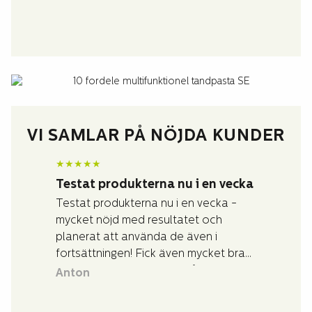
VI SAMLAR PÅ NÖJDA KUNDER
★
★
★
★
★
Testat produkterna nu i en vecka
Testat produkterna nu i en vecka -
mycket nöjd med resultatet och
planerat att använda de även i
fortsättningen! Fick även mycket bra
och snabb assistans vid frågor jag
Anton
hade kring produkterna.