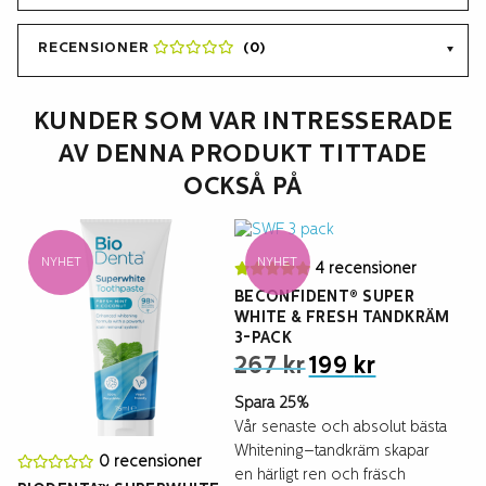
RECENSIONER
(0)
KUNDER SOM VAR INTRESSERADE
AV DENNA PRODUKT TITTADE
OCKSÅ PÅ
NYHET
NYHET
4 recensioner
BECONFIDENT® SUPER
WHITE & FRESH TANDKRÄM
3-PACK
Det
Det
267
kr
199
kr
ursprungliga
nuvarande
priset
priset
Spara 25%
var:
är:
Vår senaste och absolut bästa
267 kr.
199 kr.
Whitening–tandkräm skapar
0 recensioner
en härligt ren och fräsch