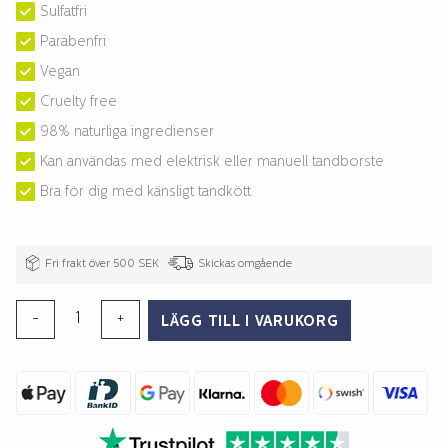
Sulfatfri
Parabenfri
Vegan
Cruelty free
98% naturliga ingredienser
Kan användas med elektrisk eller manuell tandborste
Bra för dig med känsligt tandkött
Fri frakt över 500 SEK
Skickas omgående
Multifunctional
-
+
LÄGG TILL I VARUKORG
Whitening
Tandkräm
Sensitive
Mint
75ml