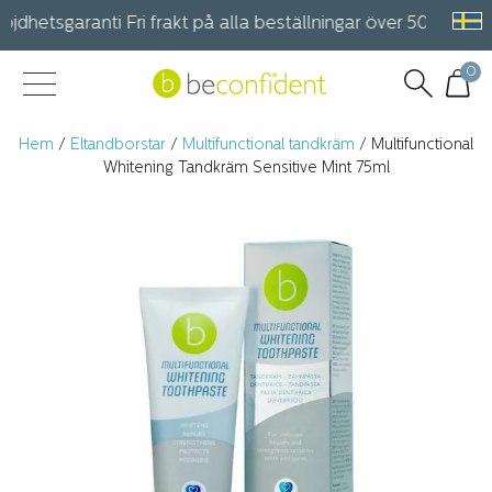
jdhetsgaranti Fri frakt på alla beställningar över 500 kr. | 4,6
0
Hem
/
Eltandborstar
/
Multifunctional tandkräm
/ Multifunctional
Whitening Tandkräm Sensitive Mint 75ml