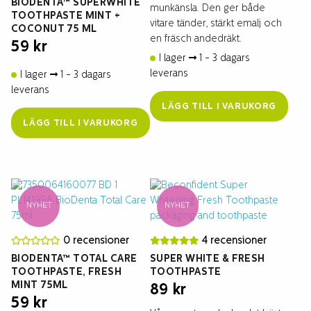
BIODENTA™ SUPERWHITE
munkänsla. Den ger både
TOOTHPASTE MINT +
vitare tänder, stärkt emalj och
COCONUT 75 ML
en fräsch andedräkt.
59
kr
I lager
1 - 3 dagars
leverans
I lager
1 - 3 dagars
leverans
LÄGG TILL I VARUKORG
LÄGG TILL I VARUKORG
NYHET
NYHET
0 recensioner
4 recensioner
BIODENTA™ TOTAL CARE
SUPER WHITE & FRESH
TOOTHPASTE, FRESH
TOOTHPASTE
MINT 75ML
89
kr
59
kr