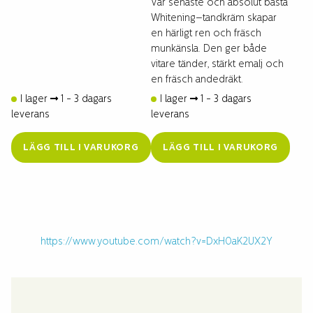
Vår senaste och absolut bästa
Whitening–tandkräm skapar
en härligt ren och fräsch
munkänsla. Den ger både
vitare tänder, stärkt emalj och
en fräsch andedräkt.
I lager
1 - 3 dagars
I lager
1 - 3 dagars
leverans
leverans
LÄGG TILL I VARUKORG
LÄGG TILL I VARUKORG
https://www.youtube.com/watch?v=DxH0aK2UX2Y