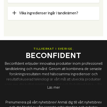
Vilka ingredienser ingår i tandkrämen?
TILLVERKAT I SVERIGE.
BECONFIDENT
Beconfident erbjuder innovativa produkter inom professionell
tandblekning och munvård. Genom att kombinera de senaste
forskningsresultaten med hälsosamma ingredienser och
resultatfokuserad teknologi är vårt mål att utveckla produkter
som ger dig tydligt märkbara resultat och förbättrad hälsa – för
Läs mer
ökad självförtroende. All produktutveckling sker i Sverige i
samarbete med våra världsledande forskningspartners runt om
i världen. Alla produkter är testade och godkända av tandläkare.
Prenumerera på vårt nyhetsbrev! Anmäl dig till vårt nyhetsbrev