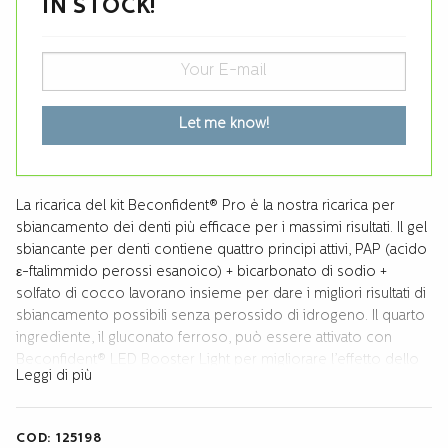
IN STOCK!
Let me know!
La ricarica del kit Beconfident® Pro è la nostra ricarica per
sbiancamento dei denti più efficace per i massimi risultati. Il gel
sbiancante per denti contiene quattro principi attivi, PAP (acido
ε-ftalimmido perossi esanoico) + bicarbonato di sodio +
solfato di cocco lavorano insieme per dare i migliori risultati di
sbiancamento possibili senza perossido di idrogeno. Il quarto
ingrediente, il gluconato ferroso, può essere attivato con
Beconfident® LED Booster Light per migliorare l’effetto dello
Leggi di più
sbiancamento dei denti con un’altra tonalità.
Il Pro Kit Refill include una finitura Protect and Repair, un gel
COD:
125198
riparatore che riduce la sensibilità dei denti dopo ogni