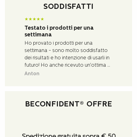
SODDISFATTI
★
★
★
★
★
Testato i prodotti per una
settimana
Ho provato i prodotti per una
settimana - sono molto soddisfatto
dei risultati e ho intenzione di usarli in
futuro! Ho anche ricevuto un'ottima e
rapida assistenza per le domande
Anton
che avevo sui prodotti.
BECONFIDENT® OFFRE
Spedizione gratuita sopra € 50