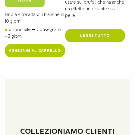
19,90
€
usare sui brufoli che ha anche
prezzo
prezzo
un effetto rinforzante sulla
originale
attuale
Fino a 4 tonalità più bianche in
era:
è:
pelle.
29,50€.
19,90€.
10 giorni
disponibile
Consegna in 1
LEGGI TUTTO
- 3 giorni
AGGIUNGI AL CARRELLO
COLLEZIONIAMO CLIENTI