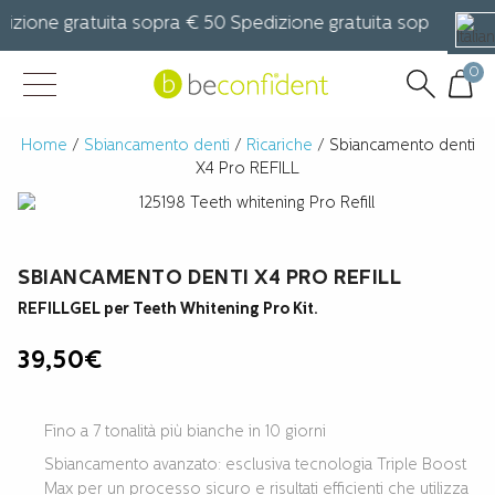
zione gratuita sopra € 50 Spedizione gratuita sopra € 50 S
0
Home
/
Sbiancamento denti
/
Ricariche
/ Sbiancamento denti
X4 Pro REFILL
SBIANCAMENTO DENTI X4 PRO REFILL
REFILLGEL per Teeth Whitening Pro Kit.
39,50
€
Fino a 7 tonalità più bianche in 10 giorni
Sbiancamento avanzato: esclusiva tecnologia Triple Boost
Max per un processo sicuro e risultati efficienti che utilizza