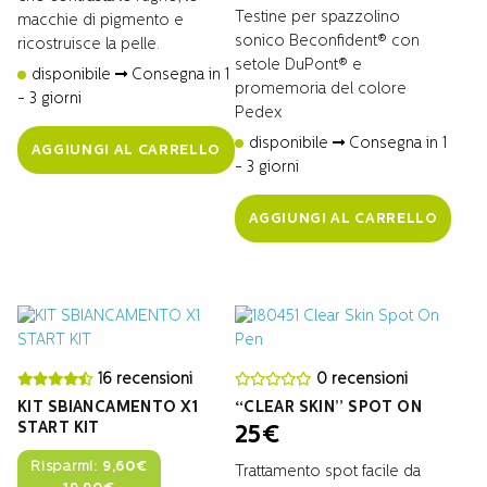
Testine per spazzolino
macchie di pigmento e
sonico Beconfident® con
ricostruisce la pelle.
setole DuPont® e
disponibile
Consegna in 1
promemoria del colore
- 3 giorni
Pedex
disponibile
Consegna in 1
AGGIUNGI AL CARRELLO
- 3 giorni
AGGIUNGI AL CARRELLO
16 recensioni
0 recensioni
KIT SBIANCAMENTO X1
“CLEAR SKIN” SPOT ON
START KIT
25
€
Risparmi:
9,60
€
Trattamento spot facile da
Il
Il