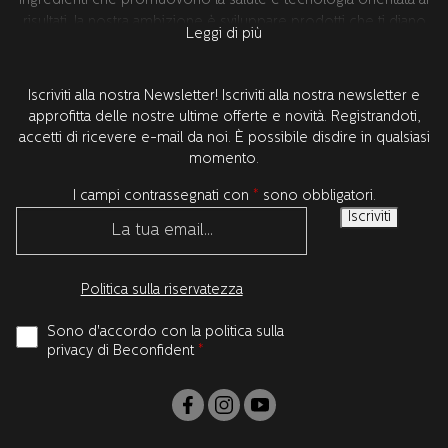
ingredienti che promuovono la salute e tecnologia orientata ai
risultati, la nostra ambizione è sviluppare prodotti che ti diano
Leggi di più
risultati chiaramente evidenti e una salute migliore, per una
maggiore sicurezza. Tutto lo sviluppo del prodotto avviene in
Svezia insieme ai nostri partner di ricerca leader a livello
Iscriviti alla nostra Newsletter! Iscriviti alla nostra newsletter e
mondiale negli Stati Uniti. Tutti i prodotti sono testati e
approfitta delle nostre ultime offerte e novità. Registrandoti,
approvati dai dentisti.
accetti di ricevere e-mail da noi. È possibile disdire in qualsiasi
momento.
I campi contrassegnati con
*
sono obbligatori.
Politica sulla riservatezza
Sono d'accordo con la politica sulla
privacy di Beconfident
*