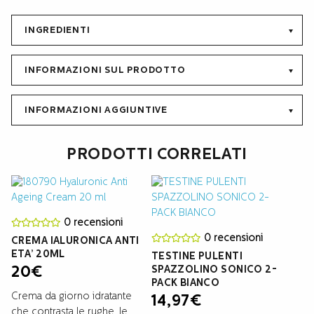
trattamento e aiuta a riparare i piccoli danni dello smalto e
rinforza e protegge lo smalto a lungo termine. La confezione
INGREDIENTI
contiene gel sbiancante per denti Pro Kit (10 ml), gel di finitura
Protect & Repair (10 ml), scala colori e istruzioni per l’uso.
INFORMAZIONI SUL PRODOTTO
INFORMAZIONI AGGIUNTIVE
PRODOTTI CORRELATI
0 recensioni
0 recensioni
CREMA IALURONICA ANTI
ETA’ 20ML
TESTINE PULENTI
SPAZZOLINO SONICO 2-
20
€
PACK BIANCO
Crema da giorno idratante
14,97
€
che contrasta le rughe, le