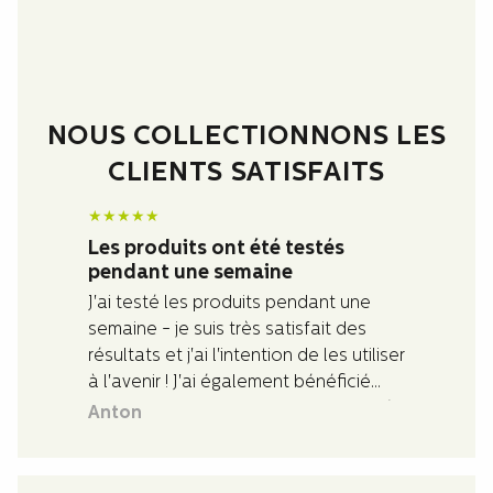
NOUS COLLECTIONNONS LES
CLIENTS SATISFAITS
★
★
★
★
★
Les produits ont été testés
pendant une semaine
J'ai testé les produits pendant une
semaine - je suis très satisfait des
résultats et j'ai l'intention de les utiliser
à l'avenir ! J'ai également bénéficié
d'une assistance rapide et de qualité
Anton
pour les questions que je me posais
sur les produits.