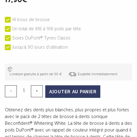
17,90
€
14 trous de brosse
Un total de 816 à 918 poils par tête
Soies DuPont® Tynes Classic
Jusqu’à 90 jours d’utilisation
Livraison gratuite à partir de 50 €
Expédié immédiatement
quantité
-
+
AJOUTER AU PANIER
de
TÊTES
Obtenez des dents plus blanches, plus propres et plus fortes
DE
avec le pack de 2 têtes de brosse à dents sonique
BROSSE
Beconfident® Whitening White. La tête de brosse à dents a des
À
poils DuPont® avec un rappel de couleur intégré pour quand il
DENTS