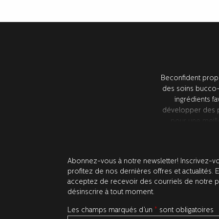
Beconfident propo
des soins bucco-
ingrédients fa
développer des pr
pour une meill
partenaires de rec
Abonnez-vous à notre newsletter! Inscrivez-vo
profitez de nos dernières offres et actualités. 
acceptez de recevoir des courriels de notre 
désinscrire à tout moment.
Les champs marqués d’un
*
sont obligatoires