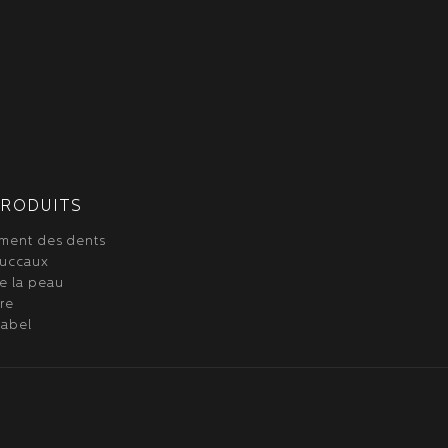
PRODUITS
ment des dents
buccaux
e la peau
re
label