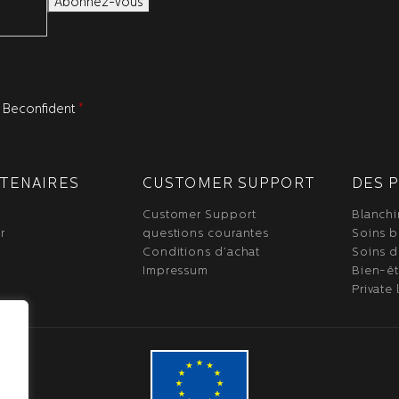
de Beconfident
*
RTENAIRES
CUSTOMER SUPPORT
DES 
Customer Support
Blanchi
r
questions courantes
Soins 
r
Conditions d’achat
Soins d
Impressum
Bien-êt
Private 
.