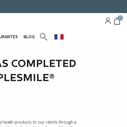
0
URANTES
BLOG
AS COMPLETED
PLESMILE®
 health products to our clients through a