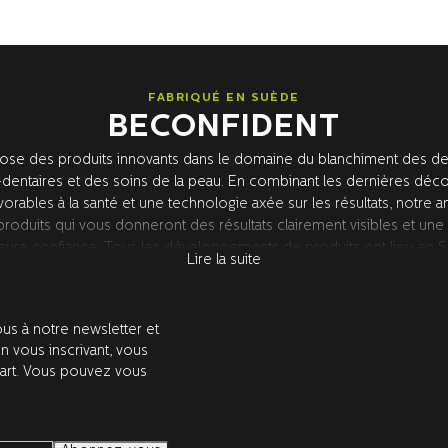
FABRIQUÉ EN SUÈDE
BECONFIDENT
se des produits innovants dans le domaine du blanchiment des den
dentaires et des soins de la peau. En combinant les dernières déc
vorables à la santé et une technologie axée sur les résultats, notre 
oduits qui vous donneront des résultats clairement visibles et une
eure confiance. Tous les développements de produits ont lieu en
Lire la suite
herche de premier plan aux États-Unis. Tous les produits sont test
les dentistes.
us à notre newsletter et
En vous inscrivant, vous
part. Vous pouvez vous