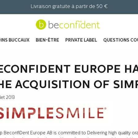
Livraison gratuite à partir de 50 €
INS BUCCAUX
BIEN-ÊTRE
PRIVATE LABEL
QUESTIONS CO
ECONFIDENT EUROPE H
HE ACQUISITION OF SIM
llet 2013
 BeconfiDent Europe AB is committed to Delivering high quality oral