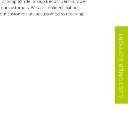
ion of SimpleSmile, Group BeconfiDent Europe
our customers. We are confident that our
e our customers are accustomed to receiving.
CUSTOMER SUPPORT