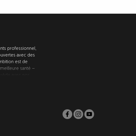
ts professionnel,
ouvertes avec des
ambition est de
 meilleure santé –
 Suède avec nos
és et approuvés par