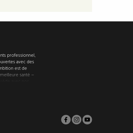
ts professionnel,
ouvertes avec des
ambition est de
 meilleure santé –
 Suède avec nos
és et approuvés par