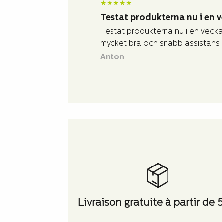
★
★
★
★
★
Testat produkterna nu i en 
Testat produkterna nu i en vecka
mycket bra och snabb assistans v
Anton
Livraison gratuite à partir de