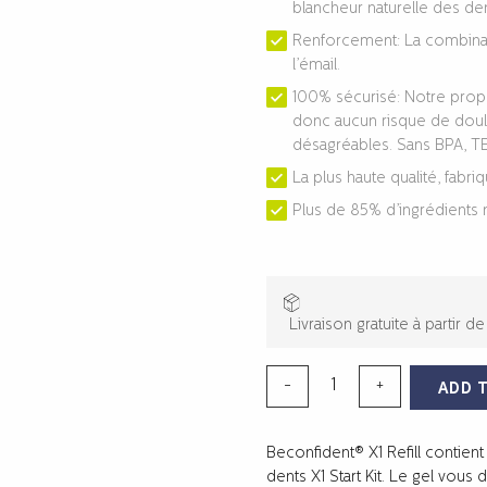
blancheur naturelle des den
Renforcement: La combinais
l’émail.
100% sécurisé: Notre prop
donc aucun risque de doul
désagréables. Sans BPA, TE
La plus haute qualité, fabr
Plus de 85% d’ingrédients n
Livraison gratuite à partir d
RECHARGE
-
+
ADD 
DE
BLANCHIMENT
Beconfident® X1 Refill contien
DES
dents X1 Start Kit. Le gel vou
DENTS