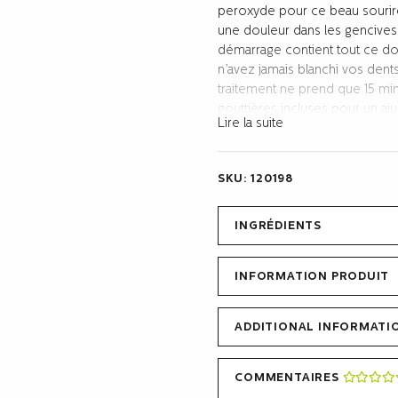
peroxyde pour ce beau sourir
X1
une douleur dans les gencives o
quantity
démarrage contient tout ce don
n’avez jamais blanchi vos dents a
traitement ne prend que 15 mi
gouttières incluses pour un aj
Lire la suite
L’effet blanchissant des dents
surface, en partie par l’oxyd
SKU:
120198
profondément enracinés dans l
est basée sur une combinaison
et de bicarbonate de sodium a
INGRÉDIENTS
d’hydrogène, qui peut causer u
douleurs dans les dents, le nô
INFORMATION PRODUIT
Le forfait comprend un gel de
une saveur de melon frais (10 m
ADDITIONAL INFORMATI
COMMENTAIRES