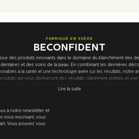
FABRIQUÉ EN SUÈDE
BECONFIDENT
se des produits innovants dans le domaine du blanchiment des den
dentaires et des soins de la peau. En combinant les dernières déc
vorables à la santé et une technologie axée sur les résultats, notre 
oduits qui vous donneront des résultats clairement visibles et une
eure confiance. Tous les développements de produits ont lieu en
Lire la suite
herche de premier plan aux États-Unis. Tous les produits sont test
les dentistes.
us à notre newsletter et
En vous inscrivant, vous
part. Vous pouvez vous