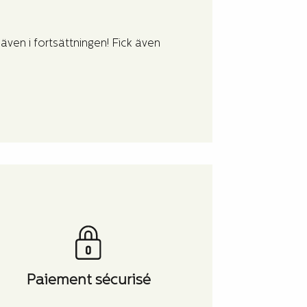
★
★
★
★
★
Lätt att ko
ven i fortsättningen! Fick även
Lätt att komma
tänder blektes
Hjalte
Paiement sécurisé