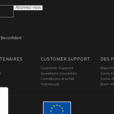
de Beconfident
*
RTENAIRES
CUSTOMER SUPPORT
DES 
Customer Support
Blanchi
r
questions courantes
Soins 
r
Conditions d’achat
Soins d
Impressum
Bien-êt
.