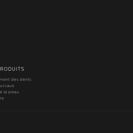
PRODUITS
ment des dents
buccaux
e la peau
re