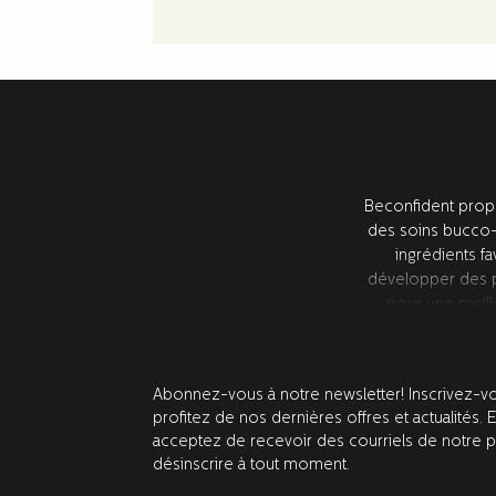
Beconfident propo
des soins bucco-
ingrédients fa
développer des pr
pour une meill
partenaires de rec
Abonnez-vous à notre newsletter! Inscrivez-vo
profitez de nos dernières offres et actualités. 
acceptez de recevoir des courriels de notre 
désinscrire à tout moment.