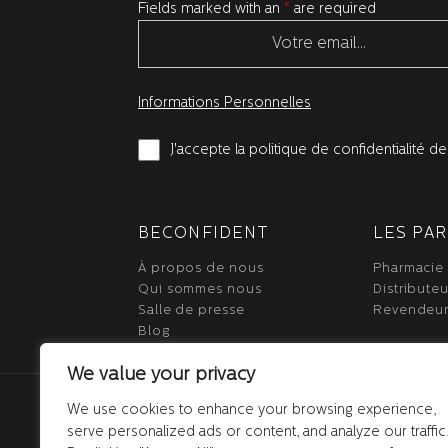
Fields marked with an
*
are required
Informations Personnelles
J'accepte la politique de confidentialité 
BECONFIDENT
LES PA
À propos de nous
Pharmacie
Qui sommes nous
Distributeu
Salle de presse
Revendeu
Blog
We value your privacy
We use cookies to enhance your browsing experience,
serve personalized ads or content, and analyze our traffic