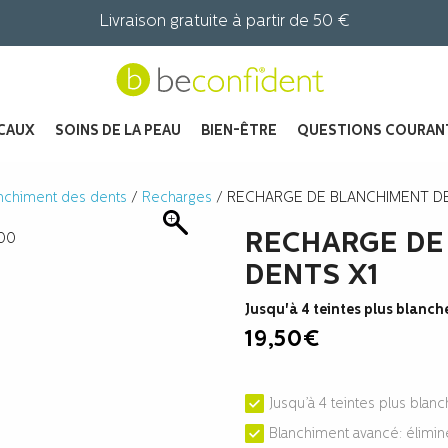
Livraison gratuite à partir de 50 €
CAUX
SOINS DE LA PEAU
BIEN-ÊTRE
QUESTIONS COURAN
nchiment des dents
/
Recharges
/ RECHARGE DE BLANCHIMENT DE
RECHARGE DE
DENTS X1
Jusqu'à 4 teintes plus blanche
19,50
€
Jusqu’à 4 teintes plus blanc
Blanchiment avancé: élimine