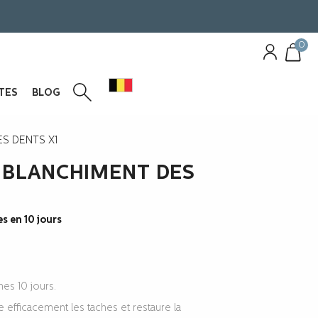
0
TES
BLOG
Français
Nederlands
S DENTS X1
 BLANCHIMENT DES
s en 10 jours
hes 10 jours.
 efficacement les taches et restaure la