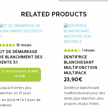
RELATED PRODUCTS
16 revues
1 revues
KIT DE DÉMARRAGE
DE BLANCHIMENT DES
DENTIFRICE
DENTS X1
BLANCHISSANT
MULTIFONCTION
Tu économises:
9,60
€
MULTIPACK
Original
Current
19,90
€
23,90
€
price
price
was:
is:
Jusqu'à 4 teintes plus
Dentifrice blanchissant
29,50€.
19,90€.
blanches en 10 jours
multifonctionnel pour des
dents plus blanches, plus
en stock
1 à 3 jours de
propres et plus fortes.
livraison