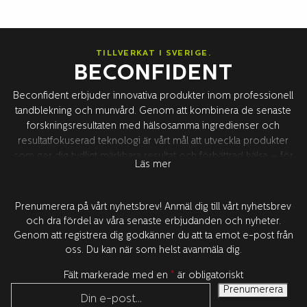
TILLVERKAT I SVERIGE.
BECONFIDENT
Beconfident erbjuder innovativa produkter inom professionell
tandblekning och munvård. Genom att kombinera de senaste
forskningsresultaten med hälsosamma ingredienser och
resultatfokuserad teknologi är vårt mål att utveckla produkter
som ger dig tydligt märkbara resultat och förbättrad hälsa – för
Läs mer
ökad självförtroende. All produktutveckling sker i Sverige i
samarbete med våra världsledande forskningspartners runt om
i världen. Alla produkter är testade och godkända av tandläkare.
Prenumerera på vårt nyhetsbrev! Anmäl dig till vårt nyhetsbrev
och dra fördel av våra senaste erbjudanden och nyheter.
Genom att registrera dig godkänner du att ta emot e-post från
oss. Du kan när som helst avanmäla dig.
Fält markerade med en
*
är obligatoriskt