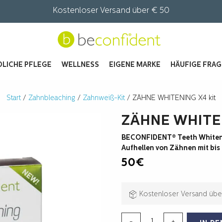
Kostenloser Versand über € 50
LICHE PFLEGE
WELLNESS
EIGENE MARKE
HÄUFIGE FRA
Start
/
Zahnbleaching
/
Zahnweiß-Kit
/ ZÄHNE WHITENING X4 kit
ZÄHNE WHITEN
BECONFIDENT® Teeth Whitenin
Aufhellen von Zähnen mit bis
50
€
Kostenloser Versand übe
ZÄHNE