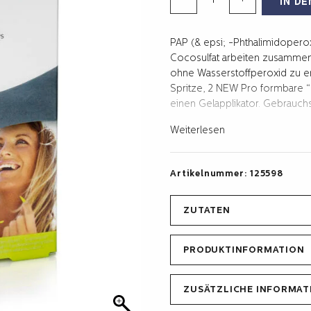
-
+
IN D
WHITENING
X4
PAP (& epsi; -Phthalimidopero
kit
Cocosulfat arbeiten zusammen
Menge
ohne Wasserstoffperoxid zu erz
Spritze, 2 NEW Pro formbare
einen Gelapplikator. Gebrauch
Weiterlesen
Artikelnummer:
125598
ZUTATEN
PRODUKTINFORMATION
ZUSÄTZLICHE INFORMAT