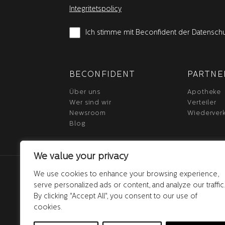
Integritetspolicy
Ich stimme mit Beconfident der Datensch
BECONFIDENT
PARTNE
Über uns
Apotheke
Wer sind wir
Verteiler
Newsroom
Wiederver
Blog
We value your privacy
We use cookies to enhance your browsing experience,
serve personalized ads or content, and analyze our traffic
By clicking "Accept All", you consent to our use of
cookies.