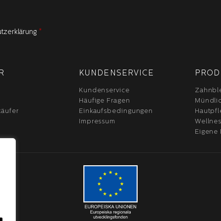
utzerklärung
*
R
KUNDENSERVICE
PROD
Kundenservice
Zahnbl
Häufige Fragen
Mündlic
käufer
Einkaufsbedingungen
Hautpf
Impressum
Wellne
Eigene
.