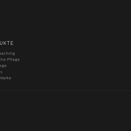
UKTE
eaching
he Pflege
lege
ss
 Marke