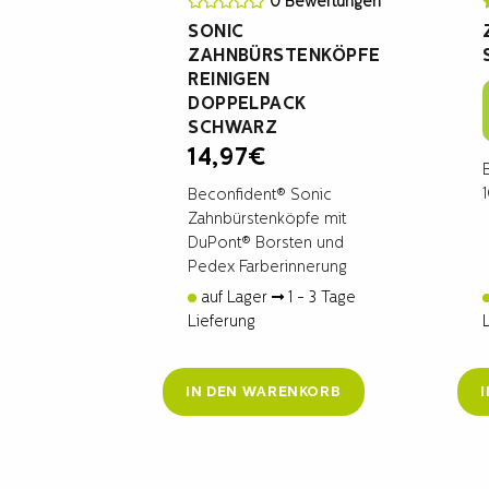
0 Bewertungen
SONIC
ZAHNBÜRSTENKÖPFE
REINIGEN
DOPPELPACK
SCHWARZ
14,97
€
Beconfident® Sonic
Zahnbürstenköpfe mit
DuPont® Borsten und
Pedex Farberinnerung
auf Lager
1 - 3 Tage
Lieferung
IN DEN WARENKORB