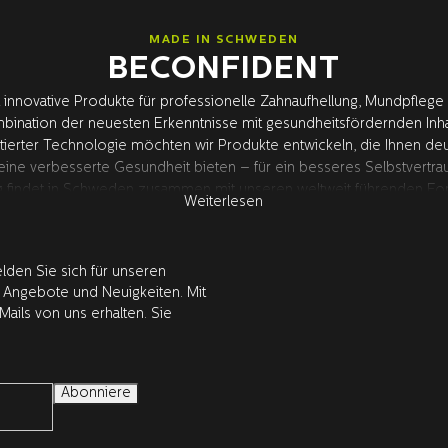
MADE IN SCHWEDEN
BECONFIDENT
 innovative Produkte für professionelle Zahnaufhellung, Mundpflege
bination der neuesten Erkenntnisse mit gesundheitsfördernden Inha
tierter Technologie möchten wir Produkte entwickeln, die Ihnen deu
eine verbesserte Gesundheit bieten – für ein besseres Selbstvertra
g findet in Schweden zusammen mit unseren weltweit führenden For
Weiterlesen
USA statt. Alle Produkte werden von Zahnärzten geprüft und zugela
lden Sie sich für unseren
 Angebote und Neuigkeiten. Mit
Mails von uns erhalten. Sie