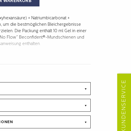
EN WARENKORB
xyhexansäure) + Natriumbicarbonat +
, um die bestmöglichen Bleichergebnisse
ielen. Die Packung enthält 10 ml Gel in einer
 “No Flow” Beconfident®-Mundschienen und
sanweisung enthalten.
KUNDENSERVICE
IONEN