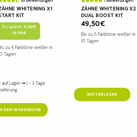
16 Bewertungen
1 Bewertungen
ZÄHNE WHITENING X1
ZÄHNE WHITENING X2
START KIT
DUAL BOOST KIT
49,50
€
Du sparst:
9,60
€
Ursprünglicher
Aktueller
19,90
€
Bis zu 5 Farbtöne weißer in
Preis
Preis
10 Tagen
war:
ist:
Bis zu 4 Farbtöne weißer in
29,50€
19,90€.
10 Tagen
auf Lager
1 - 3 Tage
Lieferung
WEITERLESEN
IN DEN WARENKORB