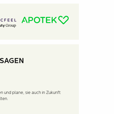
 SAGEN
★
★
★
★
★
Einfache Ko
n und plane, sie auch in Zukunft
Die Kontaktau
lten.
eine Antwort.
klare Empfehl
Hans