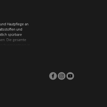
 und Hautpflege an.
ltsstoffen und
tlich spürbare
uen. Die gesamte
schungspartnern in
ssen.