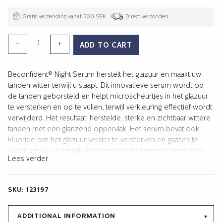
Gratis verzending vanaf 500 SEK
Direct verzonden
TANDEN
-
+
ADD TO CART
WHITENING
NIGHT
Beconfident® Night Serum herstelt het glazuur en maakt uw
SERUM
tanden witter terwijl u slaapt. Dit innovatieve serum wordt op
quantity
de tanden geborsteld en helpt microscheurtjes in het glazuur
te versterken en op te vullen, terwijl verkleuring effectief wordt
verwijderd. Het resultaat: herstelde, sterke en zichtbaar wittere
tanden met een glanzend oppervlak. Het serum bevat ook
Fluoride om het glazuur verder te versterken en gaatjes te
voorkomen. op smaak gebracht met biologische munt voor
Lees verder
een frisse beleving. De verpakking bevat Night Serum (10 ml),
applicatieborstel en gebruiksaanwijzing.
SKU:
123197
ADDITIONAL INFORMATION