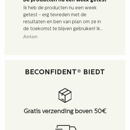
De producten nu een week getest
Ik heb de producten nu een week
getest - erg tevreden met de
resultaten en ben van plan om ze in
de toekomst te blijven gebruiken! Ik
werd ook heel goed en snel geholpen
Anton
met vragen over de producten.
BECONFIDENT® BIEDT
Gratis verzending boven 50€