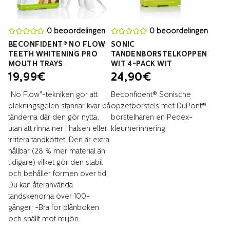
0 beoordelingen
0 beoordelingen
BECONFIDENT® NO FLOW
SONIC
TEETH WHITENING PRO
TANDENBORSTELKOPPEN
MOUTH TRAYS
WIT 4-PACK WIT
19,99
€
24,90
€
"No Flow"-tekniken gör att
Beconfident® Sonische
blekningsgelen stannar kvar på
opzetborstels met DuPont®-
tänderna där den gör nytta,
borstelharen en Pedex-
utan att rinna ner i halsen eller
kleurherinnering
irritera tandköttet. Den är extra
hållbar (28 % mer material än
tidigare) vilket gör den stabil
och behåller formen över tid.
Du kan återanvända
tandskenorna över 100+
gånger: -Bra för plånboken
och snällt mot miljön.