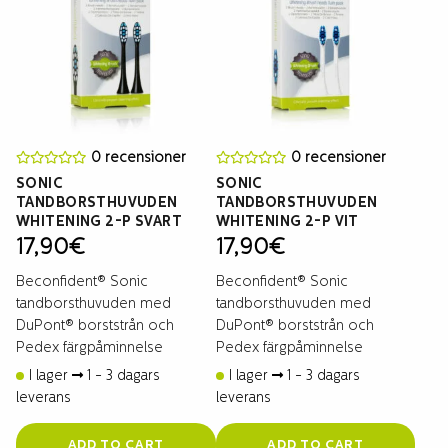
0 recensioner
0 recensioner
SONIC
SONIC
TANDBORSTHUVUDEN
TANDBORSTHUVUDEN
WHITENING 2-P SVART
WHITENING 2-P VIT
17,90
€
17,90
€
Beconfident® Sonic
Beconfident® Sonic
tandborsthuvuden med
tandborsthuvuden med
DuPont® borststrån och
DuPont® borststrån och
Pedex färgpåminnelse
Pedex färgpåminnelse
I lager
1 - 3 dagars
I lager
1 - 3 dagars
leverans
leverans
ADD TO CART
ADD TO CART