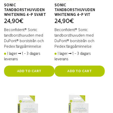
SONIC
SONIC
TANDBORSTHUVUDEN
TANDBORSTHUVUDEN
WHITENING 4-P SVART
WHITENING 4-P VIT
24,90
€
24,90
€
Beconfident® Sonic
Beconfident® Sonic
tandborsthuvuden med
tandborsthuvuden med
DuPont® borststrån och
DuPont® borststrån och
Pedex färgpåminnelse
Pedex färgpåminnelse
I lager
1 - 3 dagars
I lager
1 - 3 dagars
leverans
leverans
ADD TO CART
ADD TO CART