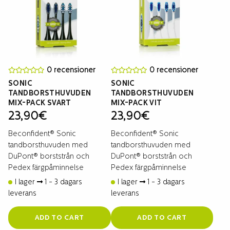
0 recensioner
0 recensioner
SONIC
SONIC
TANDBORSTHUVUDEN
TANDBORSTHUVUDEN
MIX-PACK SVART
MIX-PACK VIT
23,90
€
23,90
€
Beconfident® Sonic
Beconfident® Sonic
tandborsthuvuden med
tandborsthuvuden med
DuPont® borststrån och
DuPont® borststrån och
Pedex färgpåminnelse
Pedex färgpåminnelse
I lager
1 - 3 dagars
I lager
1 - 3 dagars
leverans
leverans
ADD TO CART
ADD TO CART