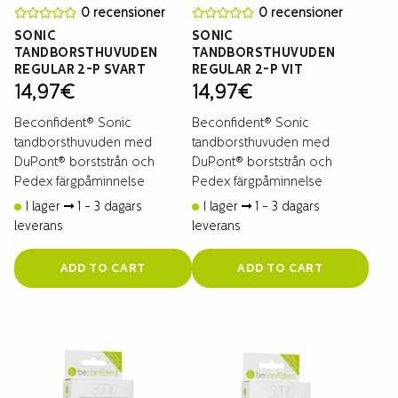
0 recensioner
0 recensioner
SONIC
SONIC
TANDBORSTHUVUDEN
TANDBORSTHUVUDEN
REGULAR 2-P SVART
REGULAR 2-P VIT
14,97
€
14,97
€
Beconfident® Sonic
Beconfident® Sonic
tandborsthuvuden med
tandborsthuvuden med
DuPont® borststrån och
DuPont® borststrån och
Pedex färgpåminnelse
Pedex färgpåminnelse
I lager
1 - 3 dagars
I lager
1 - 3 dagars
leverans
leverans
ADD TO CART
ADD TO CART