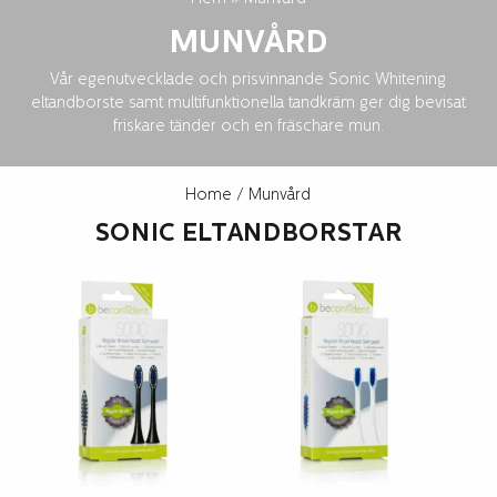
MUNVÅRD
Vår egenutvecklade och prisvinnande Sonic Whitening
eltandborste samt multifunktionella tandkräm ger dig bevisat
friskare tänder och en fräschare mun.
Home
/ Munvård
SONIC ELTANDBORSTAR