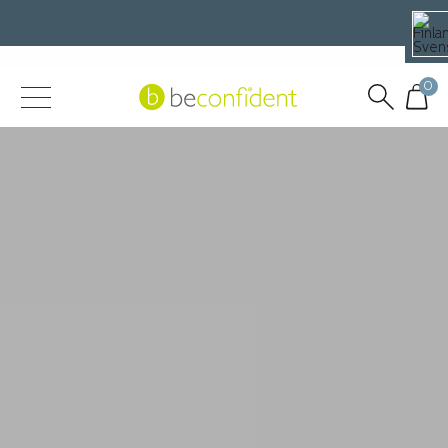
Suomalainen
Svensk
0