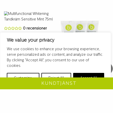
0 recensioner
MULTIFUNCTIONAL
We value your privacy
WHITENING TANDKRÄM
SENSITIVE MINT 75ML
We use cookies to enhance your browsing experience,
5,90
€
serve personalized ads or content, and analyze our traffic.
Multifunktionell whitening
By clicking "Accept All", you consent to our use of
tandkräm för vitare, renare
cookies.
0 recensioner
och starkare tänder.
MULTIFUNCTIONAL
I lager
1 - 3 dagars
Customize
Reject All
Accept All
WHITENING TANDKRÄM
KUNDTJÄNST
leverans
ACAI + MINT 75ML 3-PACK
Säästät:
3
€
ADD TO CART
Original
Current
15
€
price
price
was:
is:
Multifunktionell whitening
18€.
15€.