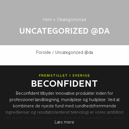
Hem
»
Okategoriserad
UNCATEGORIZED @DA
Forside
/ Uncategorized @da
FREMSTILLET I SVERIGE
BECONFIDENT
Beconfident tilbyder innovative produkter inden for
professionel tandblegning, mundpleje og hudpleje. Ved at
kombinere de nyeste fund med sundhedsfremmende
ingredienser og resultatorienteret teknologi er vores ambition
at udvikle produkter, der giver dig tydeligt mærkbare resultater
Læs mere
og forbedret sundhed – for en bedre selvtillid. Alt