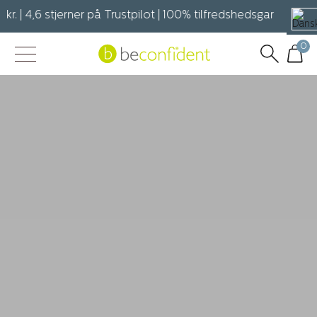
r. | 4,6 stjerner på Trustpilot | 100% tilfredshedsgaranti Grati
0