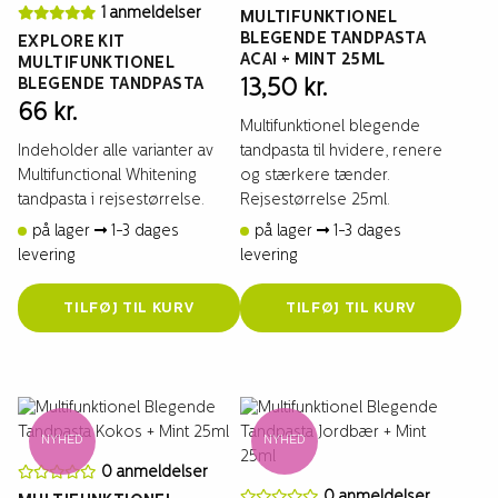
1 anmeldelser
MULTIFUNKTIONEL
BLEGENDE TANDPASTA
EXPLORE KIT
ACAI + MINT 25ML
MULTIFUNKTIONEL
BLEGENDE TANDPASTA
13,50
kr.
66
kr.
Multifunktionel blegende
Indeholder alle varianter av
tandpasta til hvidere, renere
Multifunctional Whitening
og stærkere tænder.
tandpasta i rejsestørrelse.
Rejsestørrelse 25ml.
på lager
1-3 dages
på lager
1-3 dages
levering
levering
TILFØJ TIL KURV
TILFØJ TIL KURV
NYHED
NYHED
0 anmeldelser
0 anmeldelser