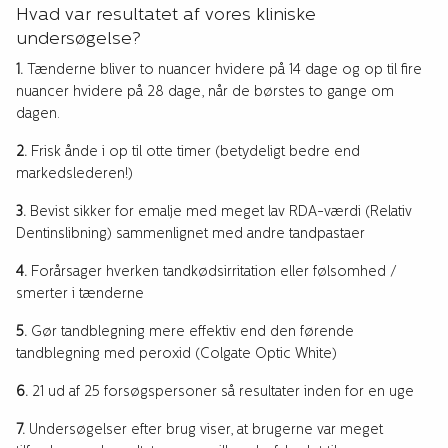
Hvad var resultatet af vores kliniske
undersøgelse?
1.
Tænderne bliver to nuancer hvidere på 14 dage og op til fire
nuancer hvidere på 28 dage, når de børstes to gange om
dagen.
2.
Frisk ånde i op til otte timer (betydeligt bedre end
markedslederen!)
3.
Bevist sikker for emalje med meget lav RDA-værdi (Relativ
Dentinslibning) sammenlignet med andre tandpastaer
4.
Forårsager hverken tandkødsirritation eller følsomhed /
smerter i tænderne
5.
Gør tandblegning mere effektiv end den førende
tandblegning med peroxid (Colgate Optic White)
6.
21 ud af 25 forsøgspersoner så resultater inden for en uge
7.
Undersøgelser efter brug viser, at brugerne var meget