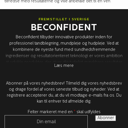
tilfredse med resultaterne og ville anbefale det til en ven.
FREMSTILLET I SVERIGE
BECONFIDENT
Beconfident tilbyder innovative produkter inden for
professionel tandblegning, mundpleje og hudpleje. Ved at
kombinere de nyeste fund med sundhedsfremmende
ingredienser og resultatorienteret teknologi er vores ambition
at udvikle produkter, der giver dig tydeligt mærkbare resultater
Læs mere
og forbedret sundhed – for en bedre selvtillid. Alt
produktudvikling finder sted i Sverige sammen med vores
verdens førende forskningspartnere i USA. Alle produkter er
Abonner på vores nyhedsbrev! Tilmeld dig vores nyhedsbrev
testet og godkendt af tandlæger.
og drage fordel af vores seneste tilbud og nyheder. Ved at
registrere accepterer du, at du vil modtage e-mails fra os. Du
kan til enhver tid afmelde dig.
Felter markeret med en
*
skal udfyldes