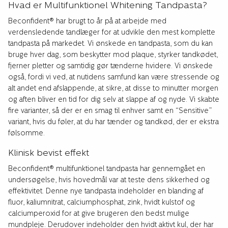
Hvad er Multifunktionel Whitening Tandpasta?
Beconfident® har brugt to år på at arbejde med
verdensledende tandlæger for at udvikle den mest komplette
tandpasta på markedet. Vi ønskede en tandpasta, som du kan
bruge hver dag, som beskytter mod plaque, styrker tandkødet,
fjerner pletter og samtidig gør tænderne hvidere. Vi ønskede
også, fordi vi ved, at nutidens samfund kan være stressende og
alt andet end afslappende, at sikre, at disse to minutter morgen
og aften bliver en tid for dig selv at slappe af og nyde. Vi skabte
fire varianter, så der er en smag til enhver samt en “Sensitive”
variant, hvis du føler, at du har tænder og tandkød, der er ekstra
følsomme.
Klinisk bevist effekt
Beconfident® multifunktionel tandpasta har gennemgået en
undersøgelse, hvis hovedmål var at teste dens sikkerhed og
effektivitet. Denne nye tandpasta indeholder en blanding af
fluor, kaliumnitrat, calciumphosphat, zink, hvidt kulstof og
calciumperoxid for at give brugeren den bedst mulige
mundpleje. Derudover indeholder den hvidt aktivt kul, der har