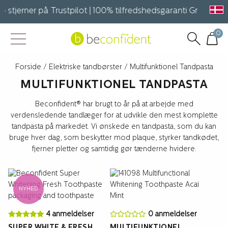
stjerner på Trustpilot | 100% tilfredshedsgaranti Gratis fragt 
0
Forside
/
Elektriske tandbørster
/ Multifunktionel Tandpasta
MULTIFUNKTIONEL TANDPASTA
Beconfident® har brugt to år på at arbejde med
verdensledende tandlæger for at udvikle den mest komplette
tandpasta på markedet. Vi ønskede en tandpasta, som du kan
bruge hver dag, som beskytter mod plaque, styrker tandkødet,
fjerner pletter og samtidig gør tænderne hvidere.
NYHED
4 anmeldelser
0 anmeldelser
SUPER WHITE & FRESH
MULTIFUNKTIONEL