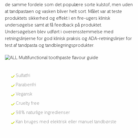
de samme fordele som det populære sorte kulstof, men uden
at tandpastaen og vasken bliver helt sort. Målet var at teste
produktets sikkerhed og effekt i en fire-ugers klinisk
undersøgelse samt at få feedback på produktet.
Undersøgelsen blev udført i overensstemmelse med
retningslinjerne for god klinisk praksis og ADA-retningslinjer for
test af tandpasta og tandblegningsprodukter.
Sulfatfri
Parabenfri
Vegansk
Cruelty free
98% naturlige ingredienser
Kan bruges med elektrisk eller manuel tandbørste