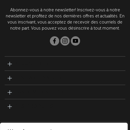
clairement visibles et une meilleure santé – pour une
meilleure confiance. Tous les développements de produits
Abonnez-vous à notre newsletter! Inscrivez-vous à notre
ont lieu en Suède avec nos partenaires de recherche de
newsletter et profitez de nos dernières offres et actualités. En
premier plan aux États-Unis. Tous les produits sont testés et
vous inscrivant, vous acceptez de recevoir des courriels de
approuvés par les dentistes.
notre part. Vous pouvez vous désinscrire à tout moment.
BECONFIDENT
LES PARTENAIRES
CUSTOMER SUPPORT
DES PRODUITS