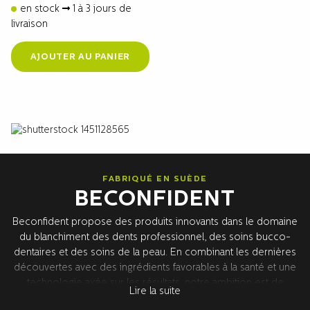
en stock
1 à 3 jours de
livraison
AJOUTER AU PANIER
FABRIQUÉ EN SUÈDE
BECONFIDENT
Beconfident propose des produits innovants dans le domaine
du blanchiment des dents professionnel, des soins bucco-
dentaires et des soins de la peau. En combinant les dernières
découvertes avec des ingrédients favorables à la santé et une
technologie axée sur les résultats, notre ambition est de
Lire la suite
développer des produits qui vous donneront des résultats