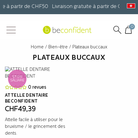
te à partir de CHF50 Livraison gratuite à partir de CHF50 
Deutsche
Françai
0
Home
/
Bien-être
/ Plateaux buccaux
PLATEAUX BUCCAUX
STOR
SÄLJARE
0 revues
ATTELLE DENTAIRE
BECONFIDENT
CHF
49,39
Attelle facile à utiliser pour le
bruxisme / le grincement des
dents.